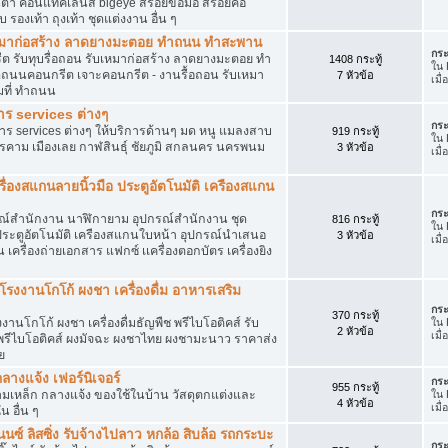
ว่นตา คอนแทคเลนส์ bigeye สร้อยข้อมือ สร้อยคอ
 รองเท้า ถุงเท้า ชุดแต่งงาน อื่น ๆ
ับเหมาก่อสร้าง ลาดยางมะตอย ทำถนน ทำสะพาน
กระ
รีต รับทุบรื่อถอน รับเหมาก่อสร้าง ลาดยางมะตอย ทำ
1408 กระทู้
ใน
ดถนนคอนกรีต เจาะคอนกรีต - งานรื้อถอน รับเหมา
7 หัวข้อ
เมื่
ถมที่ ทำถนน
าร services ต่างๆ
กระ
าร services ต่างๆ ให้บริการด้านๆ มด หนู แมลงสาบ
919 กระทู้
ใน
รคาม เมืองเลย กาฬสินธุ์ ชัยภูมิ สกลนคร นครพนม
3 หัวข้อ
เมื
รื่องสแกนลายนิ้วมือ ประตูอัตโนมัติ เครืองสแกน
กระ
ุปกรณ์สำนักงาน นาฬิกายาม อุปกรณ์สำนักงาน ชุด
816 กระทู้
ใน
 ประตูอัตโนมัติ เครืองสแกนใบหน้า อุปกรณ์นำเสนอ
3 หัวข้อ
เมื
 เครื่องถ่ายเอกสาร แฟกซ์ เเครื่องตอกบัตร เครื่องยิง
งงานโกโก้ ผงชา เครื่องดื่ม อาหารเสริม
กระ
370 กระทู้
โกโก้ ผงชา เครื่องดื่มธัญพืช พรีไบโอติคส์ รับ
ใน
2 หัวข้อ
เมื
ก้พรีไบโอติคส์ ผงมัจฉะ ผงชาไทย ผงชามะนาว ราคาส่ง
ย
กลางแจ้ง เฟอร์นิเจอร์
กระ
955 กระทู้
นสนามเหล็ก กลางแจ้ง ของใช้ในบ้าน วัสดุตกแต่งและ
ใน
4 หัวข้อ
เมื่
 อื่น ๆ
นซ์ ลิสซิ่ง รับจ้างไปลาว หกล้อ สิบล้อ รถกระบะ
กระ