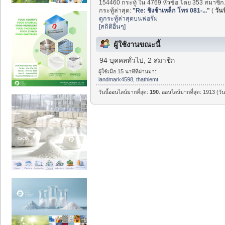
154460 กระทู้ ใน 4769 หัวข้อ โดย 353 สมาชิก
กระทู้ล่าสุด:
"
Re: ชิงช้าเหล็ก โทร 081-...
"
(
วันน
ดูกระทู้ล่าสุดบนฟอรั่ม
[สถิติอื่นๆ]
ผู้ใช้งานขณะนี้
94 บุคคลทั่วไป, 2 สมาชิก
ผู้ใช้เมื่อ 15 นาทีที่ผ่านมา:
landmark4598
,
thathiemt
วันนี้ออนไลน์มากที่สุด:
190
. ออนไลน์มากที่สุด: 1913 (วั