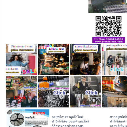
กลยุทธ์การหาลูกค้าใหม่
หากลยุทธ์เพ
ทํายังไงให้ขายของดี ออนไลน์
ทําไงให้ลูกค้
วิธีการหาลูกค้าของ sale
กลยุทธ์เพิ่ม