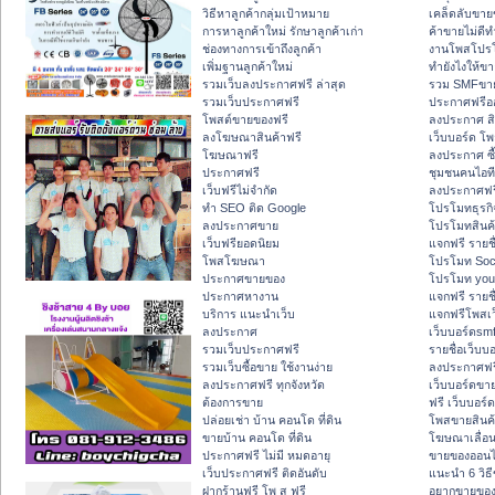
วิธีหาลูกค้ากลุ่มเป้าหมาย
เคล็ดลับขาย
การหาลูกค้าใหม่ รักษาลูกค้าเก่า
ค้าขายไม่ดีท
ช่องทางการเข้าถึงลูกค้า
งานโพสโปร
เพิ่มฐานลูกค้าใหม่
ทํายังไงให้ข
รวมเว็บลงประกาศฟรี ล่าสุด
รวม SMFขาย
รวมเว็บประกาศฟรี
ประกาศฟรีอ
โพสต์ขายของฟรี
ลงประกาศ สิ
ลงโฆษณาสินค้าฟรี
เว็บบอร์ด โพ
โฆษณาฟรี
ลงประกาศ ซื
ประกาศฟรี
ชุมชนคนไอที
เว็บฟรีไม่จำกัด
ลงประกาศฟร
ทำ SEO ติด Google
โปรโมทธุรกิ
ลงประกาศขาย
โปรโมทสินค้
เว็บฟรียอดนิยม
แจกฟรี รายช
โพสโฆษณา
โปรโมท Soc
ประกาศขายของ
โปรโมท you
ประกาศหางาน
แจกฟรี รายชื
บริการ แนะนำเว็บ
แจกฟรีโพสเว
ลงประกาศ
เว็บบอร์ดsm
รวมเว็บประกาศฟรี
รายชื่อเว็บบ
รวมเว็บซื้อขาย ใช้งานง่าย
ลงประกาศฟรี
ลงประกาศฟรี ทุกจังหวัด
เว็บบอร์ดขาย
ต้องการขาย
ฟรี เว็บบอร์
ปล่อยเช่า บ้าน คอนโด ที่ดิน
โพสขายสินค้
ขายบ้าน คอนโด ที่ดิน
โฆษณาเลื่อ
ประกาศฟรี ไม่มี หมดอายุ
ขายของออนไ
เว็บประกาศฟรี ติดอันดับ
แนะนำ 6 วิธ
ฝากร้านฟรี โพ ส ฟรี
อยากขายของ