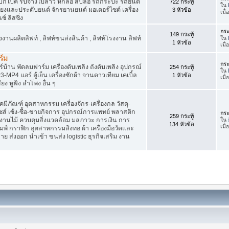
๊กไบค์ รับจ้างไปลาว หกล้อ สิบล้อ รถกระบะ รถยนต์
722 กระทู้
ใน
สียงและประดับยนต์ จักรยานยนต์ มอเตอร์ไซต์ เครื่อง
3 หัวข้อ
เมื
์ ลิสซิ่ง
กระ
149 กระทู้
รงงานผลิตลิฟท์ , ลิฟท์ขนส่งสินค้า , ลิฟท์โรงงาน ลิฟท์
ใน
1 หัวข้อ
เมื
ร์ม
กระ
บ้าน พัดลมฟาร์ม เครื่องดับเพลิง ถังดับเพลิง อุปกรณ์
254 กระทู้
ใน
4 แอร์ ตู้เย็น เครื่องซักผ้า จานดาวเทียม เคเบิ้ล
1 หัวข้อ
เมื
สียง หูฟัง ลำโพง อื่น ๆ
ภัณฑ์ อุตสาหกรรม เครื่องจักร-เครื่องกล วัสดุ-
ชส์ เซ้ง-ซื้อ-ขายกิจการ อุปกรณ์การแพทย์ พลาสติก
กระ
259 กระทู้
านไม้ ควบคุมสิ่งแวดล้อม มลภาวะ การเงิน การ
ใน
134 หัวข้อ
เมื
พ์ กราฟิก อุตสาหกรรมสิงทอ ผ้า เครื่องมือวัดและ
 ส่งออก นำเข้า ขนส่ง logistic ธุรกิจเสริม งาน