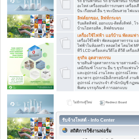
รถ ยานพาหนะ รถ ยานพาหนะ รับซื้อบิ
อะไหล่ เครื่องยนต์การเกษตร เครื่องเ
บิน เรือยนต์ อื่น ๆ ทะเบียนสวย ไฟแนนซ
ลิฟต์ยกของ, ลิฟท์กระจก
รับผลิตลิฟท์, ออกแบบ-ติดตั้งลิฟท์ , โ
บ้านไฮดรอลิค , ลิฟต์ขนของ
เครื่องใช้ไฟฟ้า แอร์บ้าน พัดลมฟา
เครื่องใช้ไฟฟ้า พัดลมอุตสาหกรรม แอร์
ไฟฟ้าในห้องครัว หลอดไฟ โคมไฟ MP3-MP
ทีวี LCD เครื่องเล่นวีดีโอ ดีวีดี เครื่องเ
ธุรกิจ อุตสาหกรรม
ขายสินค้าอุตสาหกรรม ขายสารเคมี เคมี
เคมีภัณฑ์ โรงงาน อื่น ๆ ธุรกิจแฟรนไ
และอุปกรณ์ งานโลหะ อุปกรณ์โลหะ ง
ธนาคาร อุปกรณ์อิเล็กทรอนิกส์ งานพิม
อุปกรณ์ งานประจำ สำนักบัญชี กฏหมาย
พิเศษ บรรจุภัณฑ์ การออกแบบ
ไม่มีกระทู้ใหม่
Redirect Board
รับจ้างโพสต์ - Info Center
สถิติการใช้งานฟอรั่ม