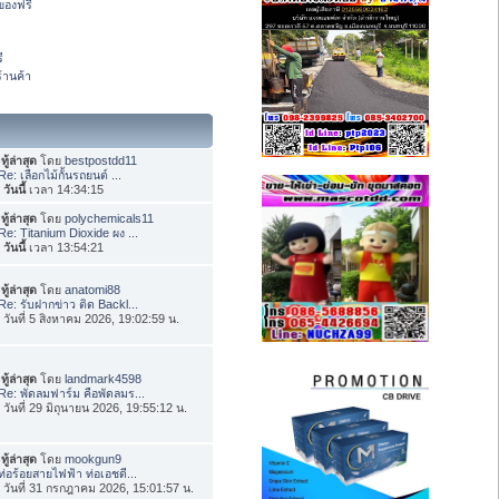
องฟรี
ี
้านค้า
ทู้ล่าสุด
โดย
bestpostdd11
Re: เลือกไม้กั้นรถยนต์ ...
อ
วันนี้
เวลา 14:34:15
ทู้ล่าสุด
โดย
polychemicals11
Re: Titanium Dioxide ผง ...
อ
วันนี้
เวลา 13:54:21
ทู้ล่าสุด
โดย
anatomi88
Re: รับฝากข่าว ติด Backl...
่อ วันที่ 5 สิงหาคม 2026, 19:02:59 น.
ทู้ล่าสุด
โดย
landmark4598
Re: พัดลมฟาร์ม คือพัดลมร...
่อ วันที่ 29 มิถุนายน 2026, 19:55:12 น.
ทู้ล่าสุด
โดย
mookgun9
ท่อร้อยสายไฟฟ้า ท่อเอชดี...
่อ วันที่ 31 กรกฎาคม 2026, 15:01:57 น.