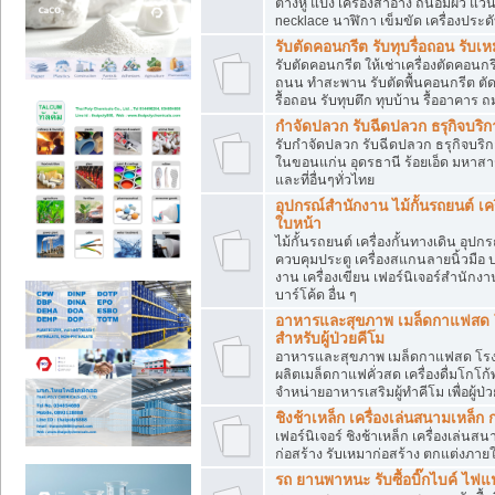
ต่างหู แป้ง เครื่องสำอาง ถนอมผิว แ
necklace นาฬิกา เข็มขัด เครื่องประดับ
รับตัดคอนกรีต รับทุบรื่อถอน ร
รับตัดคอนกรีต ให้เช่าเครื่องตัดคอนก
ถนน ทำสะพาน รับตัดพื้นคอนกรีต ตั
รื้อถอน รับทุบตึก ทุบบ้าน รื้ออาคาร 
กำจัดปลวก รับฉีดปลวก ธรุกิจบริก
รับกำจัดปลวก รับฉีดปลวก ธรุกิจบริก
ในขอนแก่น อุดรธานี ร้อยเอ็ด มหาสา
และที่อื่นๆทั่วไทย
อุปกรณ์สำนักงาน ไม้กั้นรถยนต์ เค
ใบหน้า
ไม้กั้นรถยนต์ เครื่องกั้นทางเดิน อ
ควบคุมประตู เครื่องสแกนลายนิ้วมือ
งาน เครื่องเขียน เฟอร์นิเจอร์สำนักงาน
บาร์โค้ด อื่น ๆ
อาหารและสุขภาพ เมล็ดกาแฟสด โร
สำหรับผู้ป่วยคีโม
อาหารและสุขภาพ เมล็ดกาแฟสด โรงงาน
ผลิตเมล็ดกาแฟคั่วสด เครื่องดื่มโกโ
จำหน่ายอาหารเสริมผู้ทำคีโม เพื่อผู้ป่ว
ชิงช้าเหล็ก เครื่องเล่นสนามเหล็ก 
เฟอร์นิเจอร์ ชิงช้าเหล็ก เครื่องเล่
ก่อสร้าง รับเหมาก่อสร้าง ตกแต่งภายใน
รถ ยานพาหนะ รับซื้อบิ๊กไบค์ ไฟแน