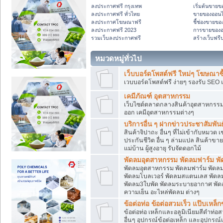
ลงประกาศฟรี กรุงเทพ
เริ่มต้นขาย
ลงประกาศฟรี ทั่วไทย
ขายของออนไลน
ลงประกาศโฆษณาฟรี
ชี้ช่องขายขอ
ลงประกาศฟรี 2023
การขายของอ
รวมเว็บลงประกาศฟรี
สร้างเว็บฟร
หมวดหมู่ทั่วไป
เว็บบอร์ดโพสต์ฟรี ใหม่ๆ โฆษณาซื
เวบบอร์ดโพสต์ฟรี ง่ายๆ รองรับ SEO 
เคมีภัณฑ์ อุตสาหกรรม
เว็บไซต์ตลาดกลางสินค้าอุตสาหกรรม ,
ออก เคมีอุตสาหกรรมต่างๆ
บริการอื่น ๆ ฝากข่าวประชาสัมพันธ์
สินค้าจิปาถะ อื่นๆ ที่ไม่เข้ากับหมว
ประกันชีวิต อื่น ๆ ล่ามแปล สินค้าขา
แม่บ้าน ผู้สูงอายุ รับจัดดอกไม้
พัดลมอุตสาหกรรม พัดลมฟาร์ม พัด
พัดลมอุตสาหกรรม พัดลมฟาร์ม พัดลม
พัดลมโบลเวอร์ พัดลมสแตนเลส พัดลม
พัดลม3ใบพัด พัดลมระบายอากาศ พัดลม
ความเย็น อะไหล่พัดลม ต่างๆ
ข้อต่อท่อ ข้อต่อสวมเร็ว แป๊บเหล็
ข้อต่อท่อ เหล็กและอลูมิเนียมสีดำท่อ
อื่นๆ อุปกรณ์ข้อต่อเหล็ก และอุปกรณ์เบ