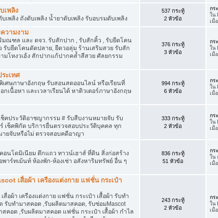
กระ
ับเพลิง
537 กระทู้
ใน
บเพลิง ถังดับเพลิง น้ำยาดับเพลิง รับอบรมดับเพลิง
2 หัวข้อ
เมื
ละความงาม
ณฑล และ ตจว. รับสักปาก , รับสักคิ้ว , รับยืดโคน
กระ
376 กระทู้
้ว รับยืดโคนดัดปลาย, ยืดวอลุ่ม ร้านเสริมสวย รับสัก
ใน
3 หัวข้อ
เมื
้วตามโหงวเฮ้ง สักปากแก้ปากคล้ำสีสวย ศัลยกรรม
งประเทศ
กระ
พิเศษภาษาอังกฤษ รับสอนสดออนไลน์ หรือเรียนที่
994 กระทู้
ใน
เลือกเนื้อหา และเวลาเรียนได้ หาติวเตอร์ภาษาอังกฤษ
6 หัวข้อ
เมื
กระ
บเช็คประวัติอาชญากรรม # รับสืบงานหมายจับ รับ
333 กระทู้
ใน
เช็คพิกัด บริการยื่นตรวจสอบประวัติบุคคล ทุก
2 หัวข้อ
เมื่
มายจับหรือไม่ ตรวจสอบคดีอาญา
กระ
อนโดมิเนียม ตึกแถว ทาวน์เฮาส์ ที่ดิน สิ่งก่อสร้าง
836 กระทู้
ใน
พาร์ทเม้นท์ ห้องพัก-ห้องเช่า อสังหาริมทรัพย์ อื่น ๆ
51 หัวข้อ
เมื่
cot เสื่อผ้า เครืองแต่งกาย แฟชั่น กระเป๋า
สื่อผ้า เครืองแต่งกาย แฟชั่น กระเป๋า เสื้อผ้า รับทำ
กระ
243 กระทู้
 รับทำมาสคอต ,รับผลิตมาสคอต, รับซ่อมMascot
ใน
2 หัวข้อ
เมื
สคอต ,รับผลิตมาสคอต แฟชั่น กระเป๋า เสื้อผ้า กำไล