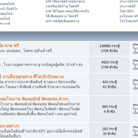
smf เขียนโพสขายของโดนๆ
ประกาศขายข
ของออนไลน์
แคปชั่นเปิดร้าน โพสฟรี
ประกาศฟรี
์ เริ่มยังไง
smf วิธีโพสขายของให้น่าสนใจ
โพส SEO
งออนไลน์
วิธีเพิ่มยอดขาย โพสฟรี
ลงโฆษณาฟร
อนไลน์
smf เทคนิคเพิ่มยอดขาย
โปรโมทเพจร
ีประกาศ
กระ
้อ-ขาย ฟรี
138880 กระทู้
ใน
และ youtube , โพสขายสินค้าฟรี
2708 หัวข้อ
เมื่
กระ
4920 กระทู้
 โรงงานอุตสาหกรรม ฐานข้อมูลผู้ผลิต ,นำเข้า-ส่ง
ใน
1739 หัวข้อ
เมื่
 งานอื่นๆทุกอย่าง ที่ไม่เข้ากับหมวด
กระ
ด เช่น ฝากข่าวประชาสัมพันธ์ ขายตรง บัตรเครดิต
443 กระทู้
ใน
ยส่ง โฆษณา สิ่งพิมพ์ งานพิมพ์ รักษาความปลอดภัย
61 หัวข้อ
เมื
ลมโรงงาน พัดลมยํกษ์ พัดลมท่อ ต่างๆ
โรงงาน พัดลมยํกษ์ พัดลมท่อ พัดลมไฟเบอร์กลาส
กระ
884 กระทู้
ใหญ่ พัดลมหอยโข่ง พัดลมใบพัดดำ พัดลม2ใบพัด
ใน
4 หัวข้อ
เมื
ติดผนัง พัดลมตั้งพื้น พัดลมไอน่ำ และอุปกรณ์
กขนาดต่างๆ
กระ
162 กระทู้
สวมล็อคไม่ต้องต๊าปเกลียวDIY อุปกรณ์อิเล็กทรอนิคส์
ใน
33 หัวข้อ
เมื
็ดเตล็ดอื่นๆ.