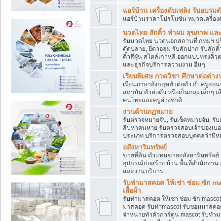
แอร์บ้าน เครื่องดับเพลิง รับอบรมด
แอร์บ้านราคาโปรโมชั่น หมวดเครื่องดั
นวดไทย สักคิ้ว ทำผม สุขภาพ แ
รับนวดไทย นวดนอกสถานที่ กทมฯ ปริม
ดัดปลาย, ยืดวอลุ่ม รับสักปาก รับสักคิ
คิ้วสีฝุ่น สไตล์เกาหลี ออกแบบทรงคิ
และธุรกิจบริการความงาม อื่นๆ
เรียนพิเศษ กวดวิชา ศึกษาต่อต่า
เรียนภาษาอังกฤษตัวต่อตัว กับครูสอน
สถาบัน ตัวต่อตัว หรือเป็นกลุ่มเล็กๆ 
คนไทยและครูต่างชาติ
งานด้านกฏหมาย
รับตรวจหมายจับ, รับเช็คหมายจับ, รั
สืบหาคนหาย รับตรวจสอบเจ้าของเบอร์ 
ประเภท บริการตรวจสอบบุคคลว่ามีห
อสังหาริมทรัพย์
ขายที่ดิน ตัวแทนขายอสังหาริมทรัพย์ ค
อุปกรณ์ก่อสร้าง บ้าน พื้นที่สำนักงาน อ
และงานบริการ
รับทำมาสคอต ให้เช่า ซ่อม ซัก mas
เสื้อผ้า
รับทำมาสคอต ให้เช่า ซ่อม ซัก mascot เ
มาสคอต รับทำmascot รับซ่อมมาสคอต
จำหน่ายทำตัวการ์ตูน mascot รับทำมา