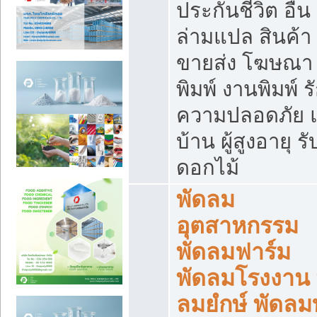
ประกันชีวิต อื่น
ล่ามแปล สินค้า
ขายส่ง โฆษณา ส
พิมพ์ งานพิมพ์ ร
ความปลอดภัย แ
บ้าน ผู้สูงอายุ รั
ดอกไม้
พัดลม
อุตสาหกรรม
พัดลมฟาร์ม
พัดลมโรงงาน 
ลมยํกษ์ พัดลม