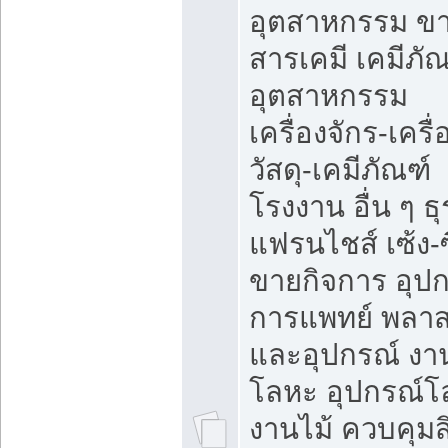
อุตสาหกรรม ข
สารเคมี เคมีภั
อุตสาหกรรม
เครื่องจักร-เครื
วัสดุ-เคมีภัณฑ์
โรงงาน อื่น ๆ ธุ
แฟรนไชส์ เซ้ง-ซ
ขายกิจการ อุป
การแพทย์ พลาส
และอุปกรณ์ งา
โลหะ อุปกรณ์โ
งานไม้ ควบคุมสิ