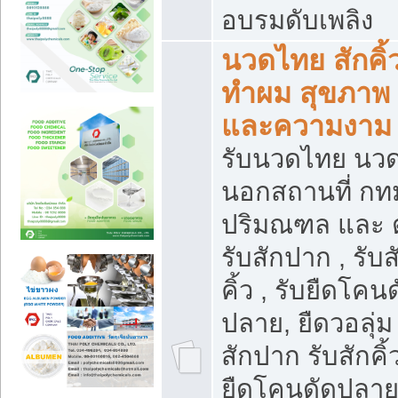
อบรมดับเพลิง
นวดไทย สักคิ้
ทำผม สุขภาพ
และความงาม
รับนวดไทย นว
นอกสถานที่ กท
ปริมณฑล และ 
รับสักปาก , รับส
คิ้ว , รับยืดโคน
ปลาย, ยืดวอลุ่ม 
สักปาก รับสักคิ้
ยืดโคนดัดปลาย,