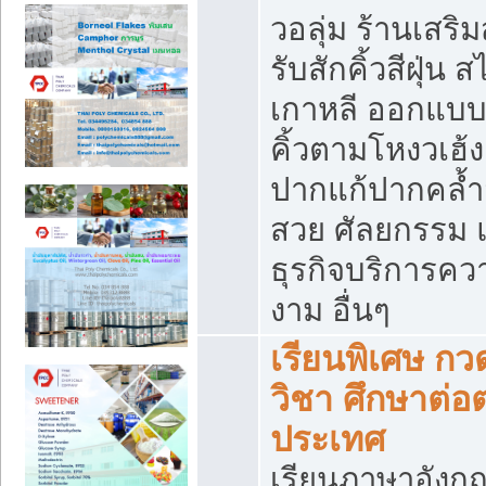
วอลุ่ม ร้านเสริ
รับสักคิ้วสีฝุ่น ส
เกาหลี ออกแบ
คิ้วตามโหงวเฮ้ง
ปากแก้ปากคล้ำ
สวย ศัลยกรรม 
ธุรกิจบริการคว
งาม อื่นๆ
เรียนพิเศษ กว
วิชา ศึกษาต่อต
ประเทศ
เรียนภาษาอังก