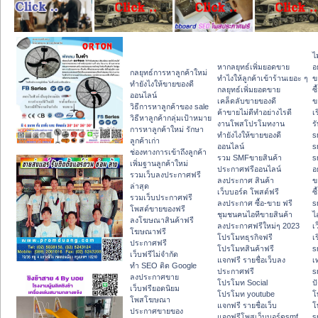
ไ
หากลยุทธ์เพิ่มยอดขาย
อ
กลยุทธ์การหาลูกค้าใหม่
ทําไงให้ลูกค้าเข้าร้านเยอะ ๆ
ข
ทํายังไงให้ขายของดี
กลยุทธ์เพิ่มยอดขาย
ซื
ออนไลน์
เคล็ดลับขายของดี
ข
วิธีการหาลูกค้าของ sale
ค้าขายไม่ดีทำอย่างไรดี
เ
วิธีหาลูกค้ากลุ่มเป้าหมาย
งานโพสโปรโมทงาน
ร
การหาลูกค้าใหม่ รักษา
ทํายังไงให้ขายของดี
s
ลูกค้าเก่า
ออนไลน์
s
ช่องทางการเข้าถึงลูกค้า
รวม SMFขายสินค้า
s
เพิ่มฐานลูกค้าใหม่
ประกาศฟรีออนไลน์
อ
รวมเว็บลงประกาศฟรี
ลงประกาศ สินค้า
ข
ล่าสุด
เว็บบอร์ด โพสต์ฟรี
ซื
รวมเว็บประกาศฟรี
ลงประกาศ ซื้อ-ขาย ฟรี
s
โพสต์ขายของฟรี
ชุมชนคนไอทีขายสินค้า
ไ
ลงโฆษณาสินค้าฟรี
ลงประกาศฟรีใหม่ๆ 2023
เ
โฆษณาฟรี
โปรโมทธุรกิจฟรี
เ
ประกาศฟรี
โปรโมทสินค้าฟรี
s
เว็บฟรีไม่จำกัด
แจกฟรี รายชื่อเว็บลง
เ
ทำ SEO ติด Google
ประกาศฟรี
s
ลงประกาศขาย
โปรโมท Social
ปั
เว็บฟรียอดนิยม
โปรโมท youtube
โ
โพสโฆษณา
แจกฟรี รายชื่อเว็บ
โ
ประกาศขายของ
แจกฟรีโพสเว็บบอร์ดsmf
s