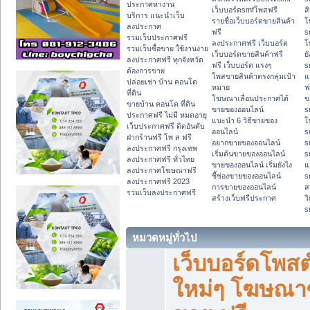
ประกาศหางาน
เว็บบอร์ดsmfโพสฟรี
ส
บริการ แนะนำเว็บ
รายชื่อเว็บบอร์ดขายสินค้า
โ
ลงประกาศ
ฟรี
s
รวมเว็บประกาศฟรี
ลงประกาศฟรี เว็บบอร์ด
โ
รวมเว็บซื้อขาย ใช้งานง่าย
เว็บบอร์ดขายสินค้าฟรี
ย
ลงประกาศฟรี ทุกจังหวัด
ฟรี เว็บบอร์ด แรงๆ
s
ต้องการขาย
โพสขายสินค้าตรงกลุ่มเป้า
แ
ปล่อยเช่า บ้าน คอนโด
หมาย
ฟ
ที่ดิน
โฆษณาเลื่อนประกาศได้
ข
ขายบ้าน คอนโด ที่ดิน
ขายของออนไลน์
s
ประกาศฟรี ไม่มี หมดอายุ
แนะนำ 6 วิธีขายของ
โ
เว็บประกาศฟรี ติดอันดับ
ออนไลน์
s
ฝากร้านฟรี โพ ส ฟรี
อยากขายของออนไลน์
s
ลงประกาศฟรี กรุงเทพ
เริ่มต้นขายของออนไลน์
s
ลงประกาศฟรี ทั่วไทย
ขายของออนไลน์ เริ่มยังไง
แ
ลงประกาศโฆษณาฟรี
ชี้ช่องขายของออนไลน์
s
ลงประกาศฟรี 2023
การขายของออนไลน์
ส
รวมเว็บลงประกาศฟรี
สร้างเว็บฟรีประกาศ
ว
s
หมวดหมู่ทั่วไป
เว็บบอร์ดโพสต
ใหม่ๆ โฆษณาซ