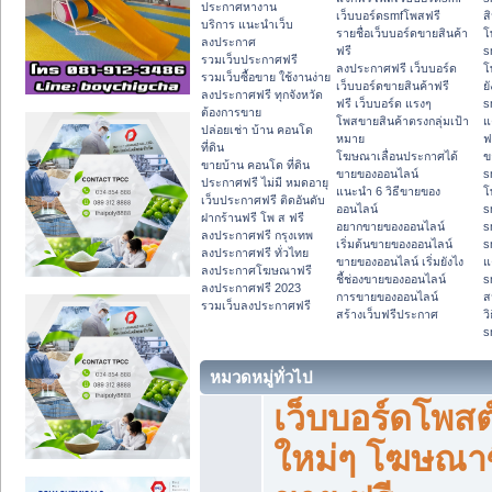
ประกาศหางาน
เว็บบอร์ดsmfโพสฟรี
ส
บริการ แนะนำเว็บ
รายชื่อเว็บบอร์ดขายสินค้า
โ
ลงประกาศ
ฟรี
s
รวมเว็บประกาศฟรี
ลงประกาศฟรี เว็บบอร์ด
โ
รวมเว็บซื้อขาย ใช้งานง่าย
เว็บบอร์ดขายสินค้าฟรี
ย
ลงประกาศฟรี ทุกจังหวัด
ฟรี เว็บบอร์ด แรงๆ
s
ต้องการขาย
โพสขายสินค้าตรงกลุ่มเป้า
แ
ปล่อยเช่า บ้าน คอนโด
หมาย
ฟ
ที่ดิน
โฆษณาเลื่อนประกาศได้
ข
ขายบ้าน คอนโด ที่ดิน
ขายของออนไลน์
s
ประกาศฟรี ไม่มี หมดอายุ
แนะนำ 6 วิธีขายของ
โ
เว็บประกาศฟรี ติดอันดับ
ออนไลน์
s
ฝากร้านฟรี โพ ส ฟรี
อยากขายของออนไลน์
s
ลงประกาศฟรี กรุงเทพ
เริ่มต้นขายของออนไลน์
s
ลงประกาศฟรี ทั่วไทย
ขายของออนไลน์ เริ่มยังไง
แ
ลงประกาศโฆษณาฟรี
ชี้ช่องขายของออนไลน์
s
ลงประกาศฟรี 2023
การขายของออนไลน์
ส
รวมเว็บลงประกาศฟรี
สร้างเว็บฟรีประกาศ
ว
s
หมวดหมู่ทั่วไป
เว็บบอร์ดโพสต
ใหม่ๆ โฆษณาซ