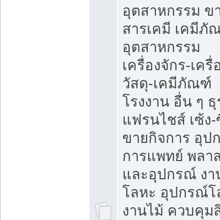
อุตสาหกรรม ข
สารเคมี เคมีภั
อุตสาหกรรม
เครื่องจักร-เครื
วัสดุ-เคมีภัณฑ์
โรงงาน อื่น ๆ ธุ
แฟรนไชส์ เซ้ง-ซ
ขายกิจการ อุป
การแพทย์ พลาส
และอุปกรณ์ งา
โลหะ อุปกรณ์โ
งานไม้ ควบคุมสิ