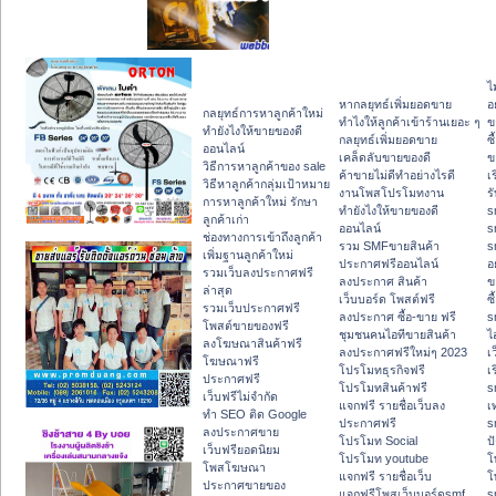
ไ
หากลยุทธ์เพิ่มยอดขาย
อ
กลยุทธ์การหาลูกค้าใหม่
ทําไงให้ลูกค้าเข้าร้านเยอะ ๆ
ข
ทํายังไงให้ขายของดี
กลยุทธ์เพิ่มยอดขาย
ซื
ออนไลน์
เคล็ดลับขายของดี
ข
วิธีการหาลูกค้าของ sale
ค้าขายไม่ดีทำอย่างไรดี
เ
วิธีหาลูกค้ากลุ่มเป้าหมาย
งานโพสโปรโมทงาน
ร
การหาลูกค้าใหม่ รักษา
ทํายังไงให้ขายของดี
s
ลูกค้าเก่า
ออนไลน์
s
ช่องทางการเข้าถึงลูกค้า
รวม SMFขายสินค้า
s
เพิ่มฐานลูกค้าใหม่
ประกาศฟรีออนไลน์
อ
รวมเว็บลงประกาศฟรี
ลงประกาศ สินค้า
ข
ล่าสุด
เว็บบอร์ด โพสต์ฟรี
ซื
รวมเว็บประกาศฟรี
ลงประกาศ ซื้อ-ขาย ฟรี
s
โพสต์ขายของฟรี
ชุมชนคนไอทีขายสินค้า
ไ
ลงโฆษณาสินค้าฟรี
ลงประกาศฟรีใหม่ๆ 2023
เ
โฆษณาฟรี
โปรโมทธุรกิจฟรี
เ
ประกาศฟรี
โปรโมทสินค้าฟรี
s
เว็บฟรีไม่จำกัด
แจกฟรี รายชื่อเว็บลง
เ
ทำ SEO ติด Google
ประกาศฟรี
s
ลงประกาศขาย
โปรโมท Social
ปั
เว็บฟรียอดนิยม
โปรโมท youtube
โ
โพสโฆษณา
แจกฟรี รายชื่อเว็บ
โ
ประกาศขายของ
แจกฟรีโพสเว็บบอร์ดsmf
s