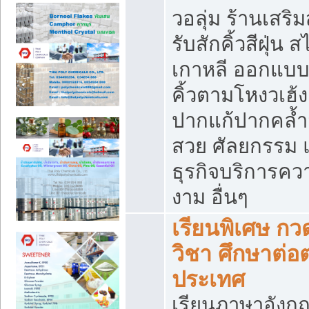
วอลุ่ม ร้านเสริ
รับสักคิ้วสีฝุ่น ส
เกาหลี ออกแบ
คิ้วตามโหงวเฮ้ง
ปากแก้ปากคล้ำ
สวย ศัลยกรรม 
ธุรกิจบริการคว
งาม อื่นๆ
เรียนพิเศษ กว
วิชา ศึกษาต่อต
ประเทศ
เรียนภาษาอังก