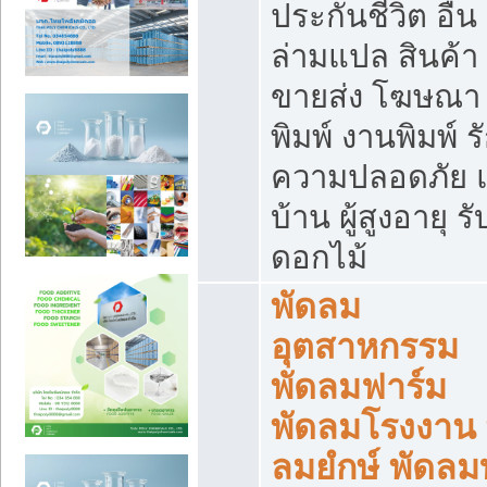
ประกันชีวิต อื่น
ล่ามแปล สินค้า
ขายส่ง โฆษณา ส
พิมพ์ งานพิมพ์ ร
ความปลอดภัย แ
บ้าน ผู้สูงอายุ รั
ดอกไม้
พัดลม
อุตสาหกรรม
พัดลมฟาร์ม
พัดลมโรงงาน 
ลมยํกษ์ พัดลม