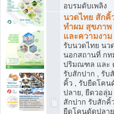
อบรมดับเพลิง
นวดไทย สักคิ้
ทำผม สุขภาพ
และความงาม
รับนวดไทย นว
นอกสถานที่ กท
ปริมณฑล และ 
รับสักปาก , รับส
คิ้ว , รับยืดโคน
ปลาย, ยืดวอลุ่ม 
สักปาก รับสักคิ้
ยืดโคนดัดปลาย,