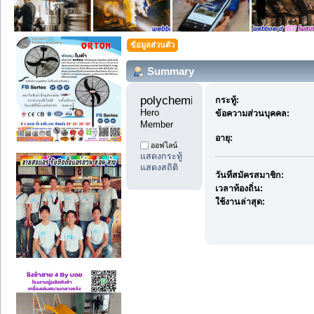
ข้อมูลส่วนตัว
Summary
polychemicals11 
กระทู้:
Hero 
ข้อความส่วนบุคคล:
Member
อายุ:
ออฟไลน์
แสดงกระทู้
แสดงสถิติ
วันที่สมัครสมาชิก:
เวลาท้องถิ่น:
ใช้งานล่าสุด: