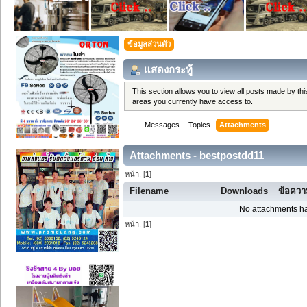
ข้อมูลส่วนตัว
แสดงกระทู้
This section allows you to view all posts made by t
areas you currently have access to.
Messages
Topics
Attachments
Attachments - bestpostdd11
หน้า: [
1
]
Filename
Downloads
ข้อคว
No attachments ha
หน้า: [
1
]