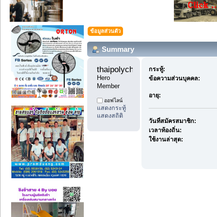
ข้อมูลส่วนตัว
Summary
thaipolychem888 
กระทู้:
Hero 
ข้อความส่วนบุคคล:
Member
อายุ:
ออฟไลน์
แสดงกระทู้
แสดงสถิติ
วันที่สมัครสมาชิก:
เวลาท้องถิ่น:
ใช้งานล่าสุด: