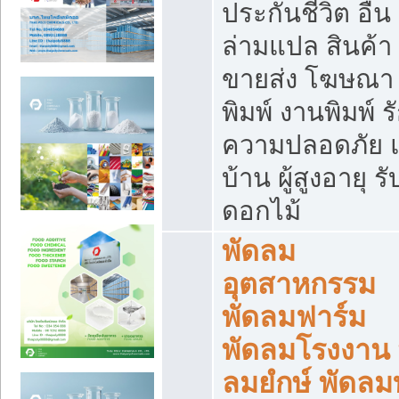
ประกันชีวิต อื่น
ล่ามแปล สินค้า
ขายส่ง โฆษณา ส
พิมพ์ งานพิมพ์ ร
ความปลอดภัย แ
บ้าน ผู้สูงอายุ รั
ดอกไม้
พัดลม
อุตสาหกรรม
พัดลมฟาร์ม
พัดลมโรงงาน 
ลมยํกษ์ พัดลม