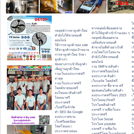
ไ
หากลยุทธ์เพิ่มยอดขาย
อ
กลยุทธ์การหาลูกค้าใหม่
ทําไงให้ลูกค้าเข้าร้านเยอะ ๆ
ข
ทํายังไงให้ขายของดี
กลยุทธ์เพิ่มยอดขาย
ซื
ออนไลน์
เคล็ดลับขายของดี
ข
วิธีการหาลูกค้าของ sale
ค้าขายไม่ดีทำอย่างไรดี
เ
วิธีหาลูกค้ากลุ่มเป้าหมาย
งานโพสโปรโมทงาน
ร
การหาลูกค้าใหม่ รักษา
ทํายังไงให้ขายของดี
s
ลูกค้าเก่า
ออนไลน์
s
ช่องทางการเข้าถึงลูกค้า
รวม SMFขายสินค้า
s
เพิ่มฐานลูกค้าใหม่
ประกาศฟรีออนไลน์
อ
รวมเว็บลงประกาศฟรี
ลงประกาศ สินค้า
ข
ล่าสุด
เว็บบอร์ด โพสต์ฟรี
ซื
รวมเว็บประกาศฟรี
ลงประกาศ ซื้อ-ขาย ฟรี
s
โพสต์ขายของฟรี
ชุมชนคนไอทีขายสินค้า
ไ
ลงโฆษณาสินค้าฟรี
ลงประกาศฟรีใหม่ๆ 2023
เ
โฆษณาฟรี
โปรโมทธุรกิจฟรี
เ
ประกาศฟรี
โปรโมทสินค้าฟรี
s
เว็บฟรีไม่จำกัด
แจกฟรี รายชื่อเว็บลง
เ
ทำ SEO ติด Google
ประกาศฟรี
s
ลงประกาศขาย
โปรโมท Social
ปั
เว็บฟรียอดนิยม
โปรโมท youtube
โ
โพสโฆษณา
แจกฟรี รายชื่อเว็บ
โ
ประกาศขายของ
แจกฟรีโพสเว็บบอร์ดsmf
s