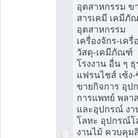
อุตสาหกรรม ข
สารเคมี เคมีภั
อุตสาหกรรม
เครื่องจักร-เครื
วัสดุ-เคมีภัณฑ์
โรงงาน อื่น ๆ ธุ
แฟรนไชส์ เซ้ง-ซ
ขายกิจการ อุป
การแพทย์ พลาส
และอุปกรณ์ งา
โลหะ อุปกรณ์โ
งานไม้ ควบคุมสิ