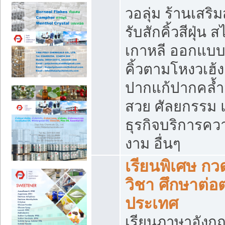
วอลุ่ม ร้านเสริ
รับสักคิ้วสีฝุ่น ส
เกาหลี ออกแบ
คิ้วตามโหงวเฮ้ง
ปากแก้ปากคล้ำ
สวย ศัลยกรรม 
ธุรกิจบริการคว
งาม อื่นๆ
เรียนพิเศษ กว
วิชา ศึกษาต่อต
ประเทศ
เรียนภาษาอังก