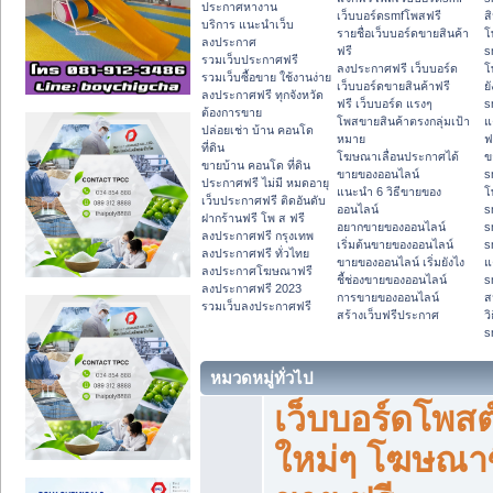
ประกาศหางาน
เว็บบอร์ดsmfโพสฟรี
ส
บริการ แนะนำเว็บ
รายชื่อเว็บบอร์ดขายสินค้า
โ
ลงประกาศ
ฟรี
s
รวมเว็บประกาศฟรี
ลงประกาศฟรี เว็บบอร์ด
โ
รวมเว็บซื้อขาย ใช้งานง่าย
เว็บบอร์ดขายสินค้าฟรี
ย
ลงประกาศฟรี ทุกจังหวัด
ฟรี เว็บบอร์ด แรงๆ
s
ต้องการขาย
โพสขายสินค้าตรงกลุ่มเป้า
แ
ปล่อยเช่า บ้าน คอนโด
หมาย
ฟ
ที่ดิน
โฆษณาเลื่อนประกาศได้
ข
ขายบ้าน คอนโด ที่ดิน
ขายของออนไลน์
s
ประกาศฟรี ไม่มี หมดอายุ
แนะนำ 6 วิธีขายของ
โ
เว็บประกาศฟรี ติดอันดับ
ออนไลน์
s
ฝากร้านฟรี โพ ส ฟรี
อยากขายของออนไลน์
s
ลงประกาศฟรี กรุงเทพ
เริ่มต้นขายของออนไลน์
s
ลงประกาศฟรี ทั่วไทย
ขายของออนไลน์ เริ่มยังไง
แ
ลงประกาศโฆษณาฟรี
ชี้ช่องขายของออนไลน์
s
ลงประกาศฟรี 2023
การขายของออนไลน์
ส
รวมเว็บลงประกาศฟรี
สร้างเว็บฟรีประกาศ
ว
s
หมวดหมู่ทั่วไป
เว็บบอร์ดโพสต
ใหม่ๆ โฆษณาซ