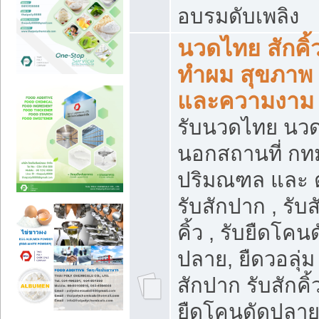
อบรมดับเพลิง
นวดไทย สักคิ้
ทำผม สุขภาพ
และความงาม
รับนวดไทย นว
นอกสถานที่ กท
ปริมณฑล และ 
รับสักปาก , รับส
คิ้ว , รับยืดโคน
ปลาย, ยืดวอลุ่ม 
สักปาก รับสักคิ้
ยืดโคนดัดปลาย,