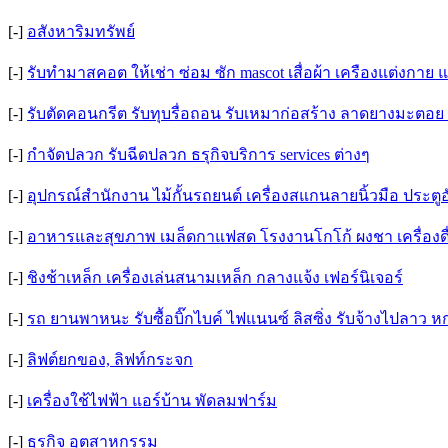
[-]
อสังหาริมทรัพย์
[-]
รับทำมาสคอต ให้เช่า ซ่อม ซัก mascot เสื่อผ้า เครืองแต่งกาย แฟ
[-]
รับตัดคอนกรีต รับทุบรื่อถอน รับเหมาก่อสร้าง ลาดยางมะต
[-]
กำจัดปลวก รับฉีดปลวก ธรุกิจบริการ services ต่างๆ
[-]
อุปกรณ์สำนักงาน ไม้กั้นรถยนต์ เครื่องสแกนลายนิ้วมือ ประตู
[-]
อาหารและสุขภาพ เมล็ดกาแฟสด โรงงานโกโก้ ผงชา เครื่องดื่
[-]
ชิงช้าเหล็ก เครื่องเล่นสนามเหล็ก กลางแจ้ง เฟอร์นิเจอร์
[-]
รถ ยานพาหนะ รับซื้อบิ๊กไบค์ ไฟแนนซ์ ลิสซิ่ง รับจ้างไปลาว 
[-]
ลิฟต์ยกของ, ลิฟท์กระจก
[-]
เครื่องใช้ไฟฟ้า แอร์บ้าน พัดลมฟาร์ม
[-]
ธุรกิจ อุตสาหกรรม