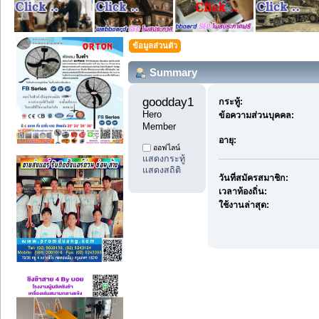
ข้อมูลส่วนตัว
Summary
goodday1 
กระทู้:
Hero 
ข้อความส่วนบุคคล:
Member
อายุ:
ออฟไลน์
แสดงกระทู้
แสดงสถิติ
วันที่สมัครสมาชิก:
เวลาท้องถิ่น:
ใช้งานล่าสุด: