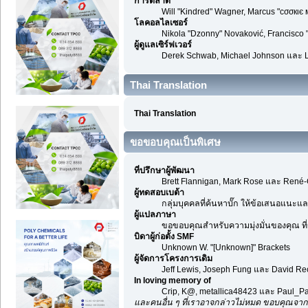
การตลาด
Will "Kindred" Wagner, Marcus "cσσкιє 
โลคอลไลเซอร์
Nikola "Dzonny" Novaković, Francisco
ผู้ดูแลเซิร์ฟเวอร์
Derek Schwab, Michael Johnson และ L
Thai Translation
Thai Translation
ขอขอบคุณเป็นพิเศษ
ที่ปรึกษาผู้พัฒนา
Brett Flannigan, Mark Rose และ René-
ผู้ทดสอบเบต้า
กลุ่มบุคคลที่ค้นหาบั๊ก ให้ข้อเสนอแนะและ
ผู้แปลภาษา
ขอขอบคุณสำหรับความมุ่งมั่นของคุณ ที่ช
บิดาผู้ก่อตั้ง SMF
Unknown W. "[Unknown]" Brackets
ผู้จัดการโครงการเดิม
Jeff Lewis, Joseph Fung และ David R
In loving memory of
Crip, K@, metallica48423 และ Paul_Pa
และคนอื่น ๆ ที่เราอาจกล่าวไม่หมด ขอบคุณจาก