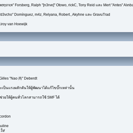
мσηѕтєя" Forsberg, Ralph "[n3rve]" Otowo, rickC, Tony Reid และ Mert "Antes" Alınb
 "d3vcho" Domínguez, m4z, Relyana, Robert., Akyhne และ GravuTrad
iroy van Hoewijk
Gilles "Nao 尚" Deberdt
เป็นแรงผลักดันให้ผู้พัฒนาได้แก้ไขบั๊กเหล่านั้น
่วยให้ผู้คนทั่วโลกสามารถใช้ SMF ได้
ecordon
uline
ใจ!