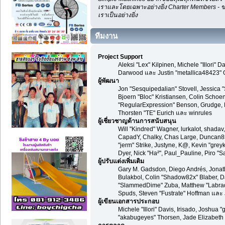
เราและโดยเฉพาะอย่างยิ่ง Charter Members - ข
เราเป็นอย่างยิ่ง
ทีมงาน
Project Support
Aleksi "Lex" Kilpinen, Michele "Illori
Darwood และ Justin "metallica48423" 
ผู้พัฒนา
Jon "Sesquipedalian" Stovell, Jessica 
Bjoern "Bloc" Kristiansen, Colin Scho
"RegularExpression" Benson, Grudge, M
Thorsten "TE" Eurich และ winrules
ผู้เชี่ยวชาญด้านการสนับสนุน
Will "Kindred" Wagner, lurkalot, shadav,
CapadY, Chalky, Chas Large, Duncan85,
"jerm" Strike, Justyne, K@, Kevin "greykn
Dyer, Nick "Ha²", Paul_Pauline, Piro 
ผู้ปรับแต่งเพิ่มเติม
Gary M. Gadsdon, Diego Andrés, Jonat
Bulakbol, Colin "Shadow82x" Blaber, Da
"SlammedDime" Zuba, Matthew "Labradoo
Spuds, Steven "Fustrate" Hoffman และ 
ผู้เขียนเอกสารประกอบ
Michele "Illori" Davis, Irisado, Joshua
"akabugeyes" Thorsen, Jade Elizabeth