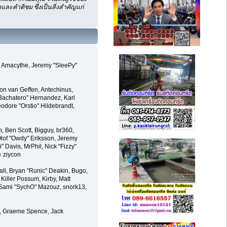
ละคำติชม ซึ่งเป็นสิ่งสำคัญแก่
m, Amacythe, Jeremy "SleePy"
on van Geffen, Antechinus,
Bachatero" Hernandez, Karl
odore "Orstio" Hildebrandt,
n, Ben Scott, Bigguy, br360,
lof "Owdy" Eriksson, Jeremy
i" Davis, MrPhil, Nick "Fizzy"
ะ ziycon
l, Bryan "Runic" Deakin, Bugo,
Killer Possum, Kirby, Matt
, Sami "SychO" Mazouz, snork13,
le, Graeme Spence, Jack