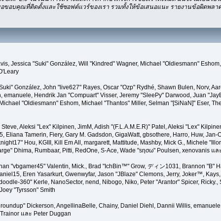
อขอบคุณที่ติดตั้งและใช้ซอฟต์แวร์ของเรา รวมทั้งให้ข้อเสนอแนะ รายงานข้อผิดพลาดแ
" Davis, Jessica "Suki" González, Will "Kindred" Wagner, Michael "Oldiesmann" Esho
O'Leary
"Suki" González, John "live627" Rayes, Oscar "Ozp" Rydhé, Shawn Bulen, Norv, Aar
en, emanuele, Hendrik Jan "Compuart" Visser, Jeremy "SleePy" Darwood, Juan "Jay
ichael "Oldiesmann" Eshom, Michael "Thantos" Miller, Selman "[SiNaN]" Eser, The
 Steve, Aleksi "Lex" Kilpinen, JimM, Adish "(F.L.A.M.E.R)" Patel, Aleksi "Lex" Kilpine
 Eliana Tamerin, Fiery, Gary M. Gadsdon, GigaWatt, gbsothere, Harro, Huw, Jan-O
ight17" Hou, KGIII, Kill Em All, margarett, Mattitude, Mashby, Mick G., Michele "Illor
"Sarge" Dhima, Rumbaar, Pitti, RedOne, S-Ace, Wade "sησω" Poulsen, xenovanis แล
han "vbgamer45" Valentin, Mick., Brad "IchBin™" Grow, ディン1031, Brannon "B" Hal
niel15, Eren Yasarkurt, Gwenwyfar, Jason "JBlaze" Clemons, Jerry, Joker™, Kays, 
dle-360" Kerle, NanoSector, nend, Nibogo, Niko, Peter "Arantor" Spicer, Ricky.
Joey "Tyrsson" Smith
 "groundup" Dickerson, AngellinaBelle, Chainy, Daniel Diehl, Dannii Willis, emanue
 Trainor และ Peter Duggan