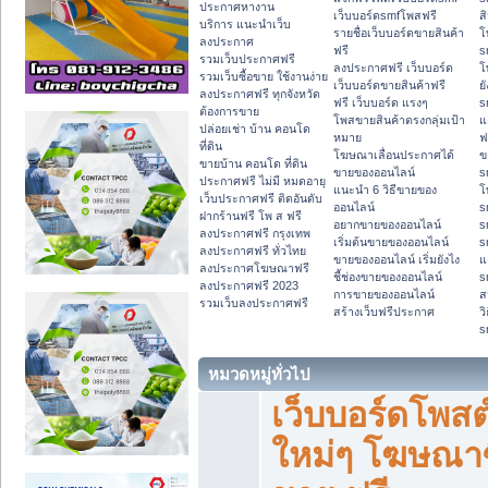
ประกาศหางาน
เว็บบอร์ดsmfโพสฟรี
ส
บริการ แนะนำเว็บ
รายชื่อเว็บบอร์ดขายสินค้า
โ
ลงประกาศ
ฟรี
s
รวมเว็บประกาศฟรี
ลงประกาศฟรี เว็บบอร์ด
โ
รวมเว็บซื้อขาย ใช้งานง่าย
เว็บบอร์ดขายสินค้าฟรี
ย
ลงประกาศฟรี ทุกจังหวัด
ฟรี เว็บบอร์ด แรงๆ
s
ต้องการขาย
โพสขายสินค้าตรงกลุ่มเป้า
แ
ปล่อยเช่า บ้าน คอนโด
หมาย
ฟ
ที่ดิน
โฆษณาเลื่อนประกาศได้
ข
ขายบ้าน คอนโด ที่ดิน
ขายของออนไลน์
s
ประกาศฟรี ไม่มี หมดอายุ
แนะนำ 6 วิธีขายของ
โ
เว็บประกาศฟรี ติดอันดับ
ออนไลน์
s
ฝากร้านฟรี โพ ส ฟรี
อยากขายของออนไลน์
s
ลงประกาศฟรี กรุงเทพ
เริ่มต้นขายของออนไลน์
s
ลงประกาศฟรี ทั่วไทย
ขายของออนไลน์ เริ่มยังไง
แ
ลงประกาศโฆษณาฟรี
ชี้ช่องขายของออนไลน์
s
ลงประกาศฟรี 2023
การขายของออนไลน์
ส
รวมเว็บลงประกาศฟรี
สร้างเว็บฟรีประกาศ
ว
s
หมวดหมู่ทั่วไป
เว็บบอร์ดโพสต
ใหม่ๆ โฆษณาซ