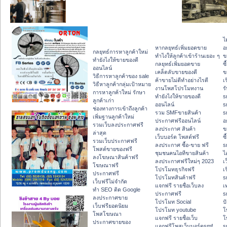
ไ
หากลยุทธ์เพิ่มยอดขาย
อ
กลยุทธ์การหาลูกค้าใหม่
ทําไงให้ลูกค้าเข้าร้านเยอะ ๆ
ข
ทํายังไงให้ขายของดี
กลยุทธ์เพิ่มยอดขาย
ซื
ออนไลน์
เคล็ดลับขายของดี
ข
วิธีการหาลูกค้าของ sale
ค้าขายไม่ดีทำอย่างไรดี
เ
วิธีหาลูกค้ากลุ่มเป้าหมาย
งานโพสโปรโมทงาน
ร
การหาลูกค้าใหม่ รักษา
ทํายังไงให้ขายของดี
s
ลูกค้าเก่า
ออนไลน์
s
ช่องทางการเข้าถึงลูกค้า
รวม SMFขายสินค้า
s
เพิ่มฐานลูกค้าใหม่
ประกาศฟรีออนไลน์
อ
รวมเว็บลงประกาศฟรี
ลงประกาศ สินค้า
ข
ล่าสุด
เว็บบอร์ด โพสต์ฟรี
ซื
รวมเว็บประกาศฟรี
ลงประกาศ ซื้อ-ขาย ฟรี
s
โพสต์ขายของฟรี
ชุมชนคนไอทีขายสินค้า
ไ
ลงโฆษณาสินค้าฟรี
ลงประกาศฟรีใหม่ๆ 2023
เ
โฆษณาฟรี
โปรโมทธุรกิจฟรี
เ
ประกาศฟรี
โปรโมทสินค้าฟรี
s
เว็บฟรีไม่จำกัด
แจกฟรี รายชื่อเว็บลง
เ
ทำ SEO ติด Google
ประกาศฟรี
s
ลงประกาศขาย
โปรโมท Social
ปั
เว็บฟรียอดนิยม
โปรโมท youtube
โ
โพสโฆษณา
แจกฟรี รายชื่อเว็บ
โ
ประกาศขายของ
แจกฟรีโพสเว็บบอร์ดsmf
s