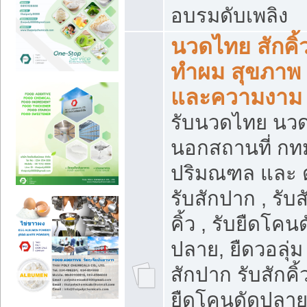
อบรมดับเพลิง
นวดไทย สักคิ้
ทำผม สุขภาพ
และความงาม
รับนวดไทย นว
นอกสถานที่ กท
ปริมณฑล และ 
รับสักปาก , รับส
คิ้ว , รับยืดโคน
ปลาย, ยืดวอลุ่ม 
สักปาก รับสักคิ้
ยืดโคนดัดปลาย,