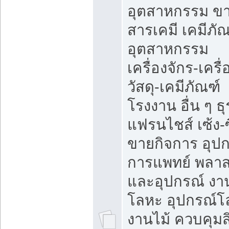
อุตสาหกรรม ข
สารเคมี เคมีภั
อุตสาหกรรม
เครื่องจักร-เครื
วัสดุ-เคมีภัณฑ์
โรงงาน อื่น ๆ ธุ
แฟรนไชส์ เซ้ง-ซ
ขายกิจการ อุป
การแพทย์ พลาส
และอุปกรณ์ งา
โลหะ อุปกรณ์โ
งานไม้ ควบคุมสิ