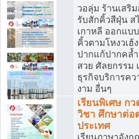
วอลุ่ม ร้านเสริ
รับสักคิ้วสีฝุ่น ส
เกาหลี ออกแบ
คิ้วตามโหงวเฮ้ง
ปากแก้ปากคล้ำ
สวย ศัลยกรรม 
ธุรกิจบริการคว
งาม อื่นๆ
เรียนพิเศษ กว
วิชา ศึกษาต่อต
ประเทศ
เรียนภาษาอังก