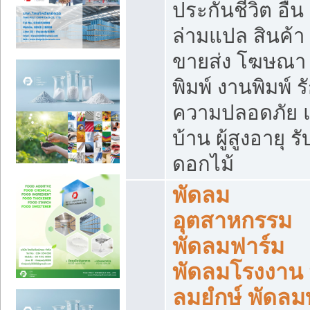
ประกันชีวิต อื่น
ล่ามแปล สินค้า
ขายส่ง โฆษณา ส
พิมพ์ งานพิมพ์ ร
ความปลอดภัย แ
บ้าน ผู้สูงอายุ รั
ดอกไม้
พัดลม
อุตสาหกรรม
พัดลมฟาร์ม
พัดลมโรงงาน 
ลมยํกษ์ พัดลม