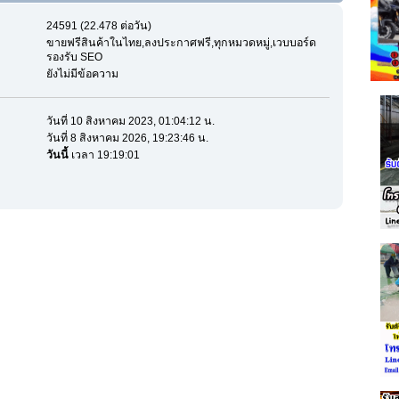
24591 (22.478 ต่อวัน)
ขายฟรีสินค้าในไทย,ลงประกาศฟรี,ทุกหมวดหมู่,เวบบอร์ด
รองรับ SEO
ยังไม่มีข้อความ
วันที่ 10 สิงหาคม 2023, 01:04:12 น.
วันที่ 8 สิงหาคม 2026, 19:23:46 น.
วันนี้
เวลา 19:19:01