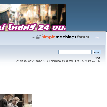
ข่าว:
เวบบอร์ดโพสฟรี สินค้าในไทย ขายปลีก-ส่ง รองรับ SEO และ VDO Youtube