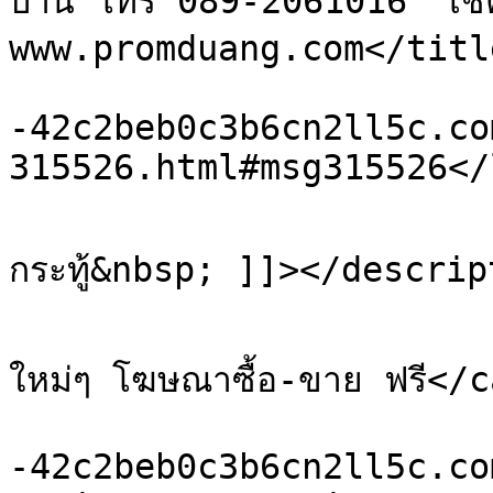
บ้าน โทร 089-2061016  เช็คร
www.promduang.com</title
			<link>https://xn
-42c2beb0c3b6cn2ll5c.co
315526.html#msg315526</
			<description><![CDATA[ดั
กระทู้&nbsp; ]]></descrip
			<category>เว็บบอร์ดโพสต์ฟร
ใหม่ๆ โฆษณาซื้อ-ขาย ฟรี</c
			<comments>https://xn
-42c2beb0c3b6cn2ll5c.co