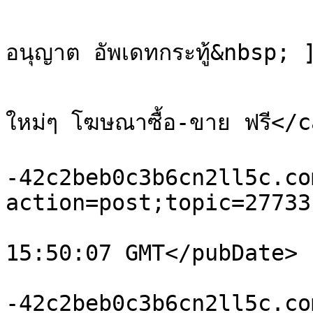
			<description><![CDATA[ข
อนุญาต อัพเดทกระทู้&nbsp;
			<category>เว็บบอร์ดโพสต์ฟร
ใหม่ๆ โฆษณาซื้อ-ขาย ฟรี</c
			<comments>https://xn
-42c2beb0c3b6cn2ll5c.co
action=post;topic=27733
			<pubDate>Sat, 08 Aug 202
15:50:07 GMT</pubDate>

			<guid>https://xn
-42c2beb0c3b6cn2ll5c.co