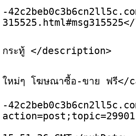
			<link>https://xn
-42c2beb0c3b6cn2ll5c.co
315525.html#msg315525</
			<description>ขออนุญาต อัพเ
กระทู้ </description>

			<category>เว็บบอร์ดโพสต์ฟร
ใหม่ๆ โฆษณาซื้อ-ขาย ฟรี</c
			<comments>https://xn
-42c2beb0c3b6cn2ll5c.co
action=post;topic=29901
			<pubDate>Sat, 08 Aug 202