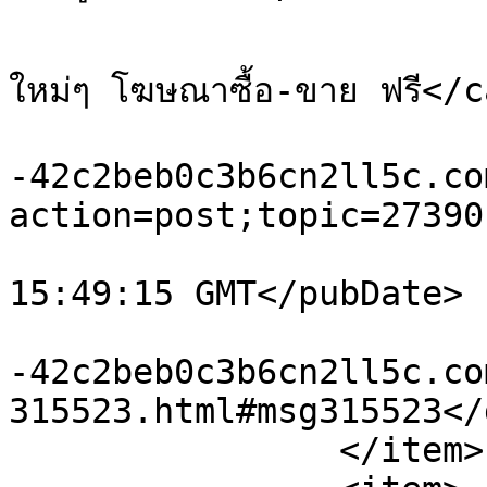
			<category>เว็บบอร์ดโพสต์ฟร
ใหม่ๆ โฆษณาซื้อ-ขาย ฟรี</c
			<comments>https://xn
-42c2beb0c3b6cn2ll5c.co
action=post;topic=27390
			<pubDate>Sat, 08 Aug 202
15:49:15 GMT</pubDate>

			<guid>https://xn
-42c2beb0c3b6cn2ll5c.co
315523.html#msg315523</
		</item>
