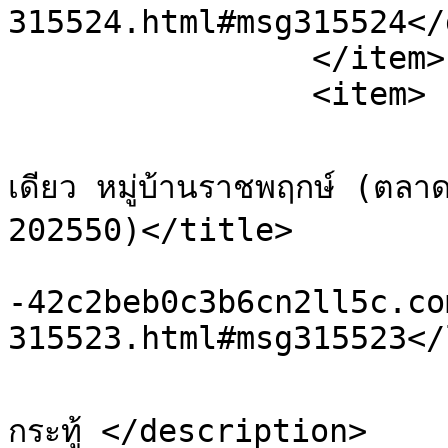
315524.html#msg315524</
		</item>

		<item>

			<title>Re: ขายบ้านเดี่ยวชั
เดียว หมู่บ้านราชพฤกษ์ (ตลาด
202550)</title>

			<link>https://xn
-42c2beb0c3b6cn2ll5c.co
315523.html#msg315523</
			<description>ขออนุญาต อัพเ
กระทู้ </description>
