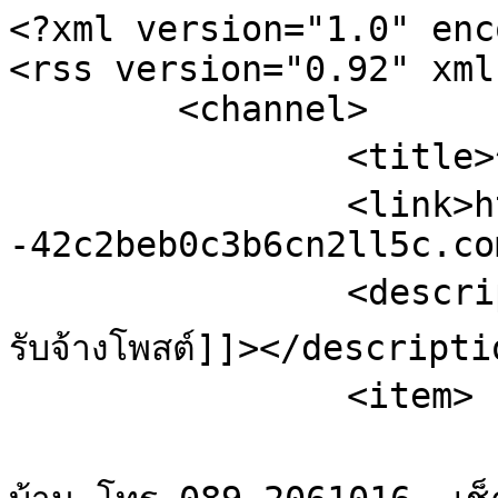
<?xml version="1.0" enc
<rss version="0.92" xml
	<channel>

		<title>รับจ้างโพสต์</title>

		<link>https://xn-
-42c2beb0c3b6cn2ll5c.co
		<description><![CDATA[ข้อมูลสดจาก 
รับจ้างโพสต์]]></descripti
		<item>

			<title>Re: แอร์บ้านถูก  แอ