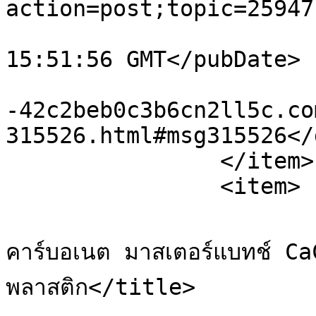
action=post;topic=25947
			<pubDate>Sat, 08 Aug 202
15:51:56 GMT</pubDate>

			<guid>https://xn
-42c2beb0c3b6cn2ll5c.co
315526.html#msg315526</
		</item>

		<item>

			<title>Re: จำหน่ายแคลเซี
คาร์บอเนต มาสเตอร์แบทช์ Ca
พลาสติก</title>
