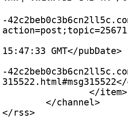
			<comments>https://xn
-42c2beb0c3b6cn2ll5c.co
action=post;topic=25671
			<pubDate>Sat, 08 Aug 202
15:47:33 GMT</pubDate>

			<guid>https://xn
-42c2beb0c3b6cn2ll5c.co
315522.html#msg315522</
		</item>

	</channel>

</rss>