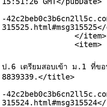
15:51:26 GMT</pubDate>

			<guid>https://xn
-42c2beb0c3b6cn2ll5c.co
315525.html#msg315525</
		</item>

		<item>

			<title>Re: ติวเข้มภาษาอังกฤ
ป.6 เตรียมสอบเข้า ม.1 ที่
8839339.</title>

			<link>https://xn
-42c2beb0c3b6cn2ll5c.co
315524.html#msg315524</