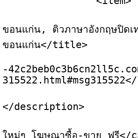
		<item>

			<title>Re: รับสอน IELTS ท
ขอนแก่น, ติวภาษาอังกฤษปิด
ขอนแก่น</title>

			<link>https://xn
-42c2beb0c3b6cn2ll5c.co
315522.html#msg315522</
			<description>ดันกระทู้
</description>

			<category>เว็บบอร์ดโพสต์ฟร
ใหม่ๆ โฆษณาซื้อ-ขาย ฟรี</c