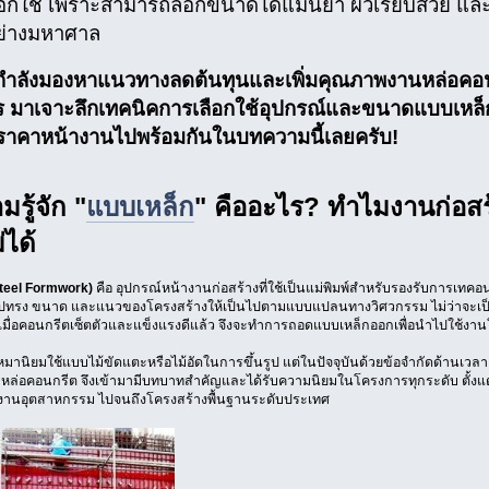
ือกใช้ เพราะสามารถล็อกขนาดได้แม่นยำ ผิวเรียบสวย แล
ย่างมหาศาล
ำลังมองหาแนวทางลดต้นทุนและเพิ่มคุณภาพงานหล่อคอนก
 มาเจาะลึกเทคนิคการเลือกใช้อุปกรณ์และขนาดแบบเหล
ราคาหน้างานไปพร้อมกันในบทความนี้เลยครับ!
รู้จัก "
แบบเหล็ก
" คืออะไร? ทำไมงานก่อสร้
ได้
teel Formwork)
คือ อุปกรณ์หน้างานก่อสร้างที่ใช้เป็นแม่พิมพ์สำหรับรองรับการเทค
รูปทรง ขนาด และแนวของโครงสร้างให้เป็นไปตามแบบแปลนทางวิศวกรรม ไม่ว่าจะเป็
มื่อคอนกรีตเซ็ตตัวและแข็งแรงดีแล้ว จึงจะทำการถอดแบบเหล็กออกเพื่อนำไปใช้งานใ
บเหมานิยมใช้แบบไม้ขัดแตะหรือไม้อัดในการขึ้นรูป แต่ในปัจจุบันด้วยข้อจำกัดด้าน
กหล่อคอนกรีต จึงเข้ามามีบทบาทสำคัญและได้รับความนิยมในโครงการทุกระดับ ตั้งแ
งงานอุตสาหกรรม ไปจนถึงโครงสร้างพื้นฐานระดับประเทศ