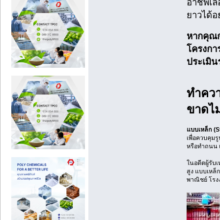
อาชีพเล
ยาวได้อ
หากคุณก
โครงการ
ประเมิน
ทำความ
ขาดไม่
แบบเหล็ก (S
เพื่อควบคุม
หรือทำถนน เ
ในอดีตผู้รั
สูง แบบเหล็
พาณิชย์ โร