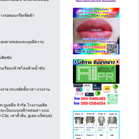
ว่างรอคอนกรีตเซ็ตตัว
ประกอบตามขอบและมุมมีความ
่ติดขัด
่นเรียบแล้วชโลมด้วยน้ำมัน
่องง่าย ประหยัดทั้งเวลา แรงงาน
ัท บูมสตีล จำกัด โรงงานผลิต
่าจะเป็นแบบเหล็กหล่อเสา แบบ
lip, เสาค้ำยัน, ยูเฮด-แจ็คเบส)