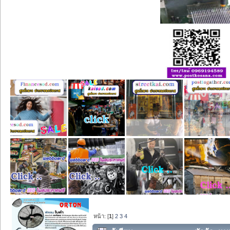
หน้า: [
1
]
2
3
4