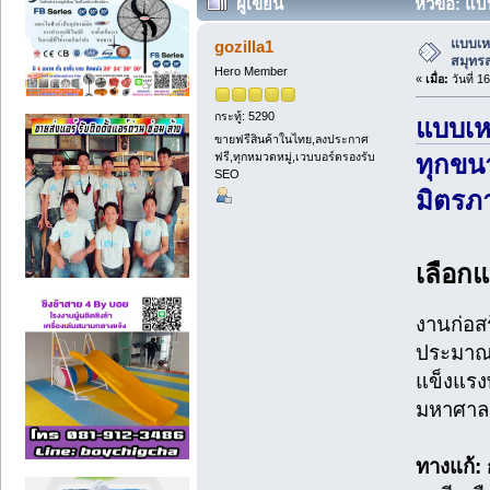
ผู้เขียน
หัวข้อ: แบ
แบบเหล
gozilla1
สมุทร
Hero Member
«
เมื่อ:
วันที่ 1
กระทู้: 5290
แบบเห
ขายฟรีสินค้าในไทย,ลงประกาศ
ฟรี,ทุกหมวดหมู่,เวบบอร์ดรองรับ
ทุกขน
SEO
มิตรภ
เลือกแ
งานก่อส
ประมาณซ
แข็งแรง
มหาศาล
ทางแก้: