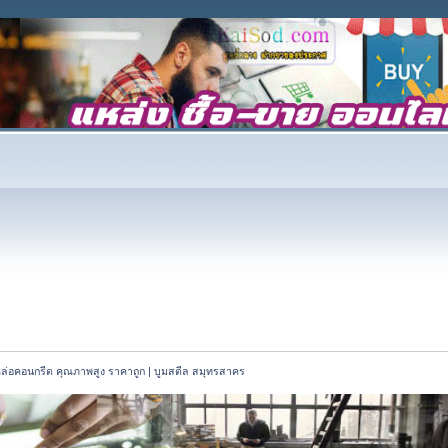
ล่อคอนกรีต คุณภาพสูง ราคาถูก | บูมสตีล สมุทรสาคร