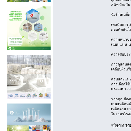
สนิท ป้องกันน
นั่งร้านเหล
เทคนิคการเล
ก่อนตัดสินใจ
ความหนาของเ
เนียนแน่น ไ
ตรวจสอบระบบ
การดูแลหลัง
เคลือบผิวหร
สรุปและแนะ
การเลือกใช้ 
และงบประมา
หากคุณต้องกา
แบบเหล็กหล่
เหล็กคาน แบ
ในราคาโรงงาน
ช่องทาง