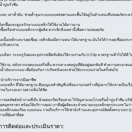
้ำปูนรั่วซึม
็ก และ เสาค้ำยัน: ช่วยค้ำจุนระบบแบบหล่อคานและพื้นให้อยู่ในตำแหน่งที่ปลอดภัยระห
ือกซื้อและดูแลรักษาแบบเหล็กให้ใช้งานได้ยาวนาน
ซื้อหรือเช่าแบบเหล็กจากผู้ผลิต ควรเช็กสิ่งเหล่านี้เพื่อความปลอดภัย:
นื้อเหล็กและรอยเชื่อม: เหล็กต้องมีความหนาได้มาตรฐาน มั่นใจได้ว่ารอยเชื่อม
ม่ปริแตกง่าย
ล็อก: ระบบรูร้อยและอุปกรณ์ยึดจับต้องใช้งานร่วมกับ U-Clip มาตรฐานทั่วไปได้ดี ไม
ใช้งาน: หลังจากถอดแบบเสร็จสิ้น ควรเคาะเศษปูนที่ติดอยู่ออกทันที ทำความสะอาดแผ
ือน้ำมันแกะแบบ เพื่อป้องกันการเกิดสนิมและช่วยให้แกะแบบง่ายในครั้งต่อไป
นำบริการจากมืออาชีพ
แบบเหล็ก ที่ได้มาตรฐาน คือกุญแจสำคัญที่เปลี่ยนงานก่อสร้างที่ยุ่งยากให้กลายเป็นเรื
ณในระยะยาวอย่างเห็นได้ชัด
รผลลัพธ์หน้างานที่เป๊ะ ผิวคอนกรีตเรียบสวย ไร้ปัญหาแบบโก่งหรือน้ำปูนรั่วซึม บริษ
อสมุทรสาคร พร้อมให้บริการคุณ! เราคือผู้ผลิตและจำหน่ายแบบเหล็กทุกประเภท ไม่ว
บเหล็กแผ่นเรียบ แบบถนน รวมถึงบริการให้เช่านั่งร้านและอุปกรณ์ติดตั้งครบวงจร (U-C
ที่คุ้มค่าที่สุด
การติดต่อและประเมินราคา: