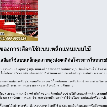
ดีของการเลือกใช้แบบเหล็กแทนแบบไม้
เลือกใช้แบบเหล็กคุณภาพสูงส่งผลดีต่อโครงการในหลายมิติ
านยาวนานและคุ้มค่าสูงสุด: แบบเหล็กสามารถนำกลับมาหมุนเวียนใช้งานซ้ำได้หลายร้
ี่ครั้งก็เกิดการบิดงอ ผุพัง หรือแตกหัก ทำให้แบบเหล็กประหยัดต้นทุนสะสมในระยะยาวไ
 ทนทานต่อแรงดันสูง: คอนกรีตเหลวจะมีน้ำหนักและแรงดันด้านข้างมหาศาล โครงสร
รือแตกหักระหว่างการเท ช่วยลดความเสี่ยงหน้างานพังทลาย
รียบสวย ขนาดแม่นยำ: หน้าสัมผัสของเหล็กแผ่นเรียบช่วยให้ผิวคอนกรีตหลังถอดแบบม
ี่เที่ยงตรง ลดปัญหาการแตกร้าว และประหยัดเวลา/ค่าใช้จ่ายในการสกัดแต่งหรือฉาบผิ
้อถอนได้อย่างรวดเร็ว: ด้วยระบบการล็อกที่ใช้ U-Clip (ยูคลิปล็อคแบบ) หรือตัวหนอนด