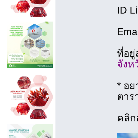
ID L
Emai
ที่อย
จังห
* อย
ตารา
คลิก