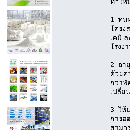
ทำให้ม
1. ทนท
โครงส
เคมี 
โรงงาน
2. อา
ด้วยค
กว่าพ
เปลี่ย
3. ให
การออ
สามาร