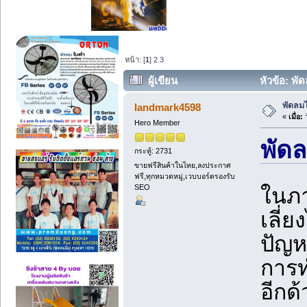
หน้า: [
1
]
2
3
ผู้เขียน
หัวข้อ: พั
พัดลม
landmark4598
«
เมื่อ:
ว
Hero Member
พัด
กระทู้: 2731
ขายฟรีสินค้าในไทย,ลงประกาศ
ฟรี,ทุกหมวดหมู่,เวบบอร์ดรองรับ
SEO
ในภา
เลี่
ปัญห
การท
อีกด