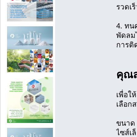
รวดเร็
4. ทน
พัดลม
การติด
คุณ
เพื่อ
เลือก
ขนาด (
ไซส์เล