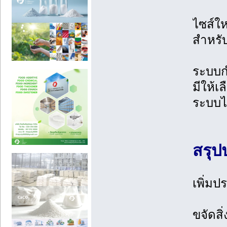
ไซส์ให
สำหรั
ระบบก
มีให้เ
ระบบไ
สรุป
เพิ่มป
ขจัดสิ