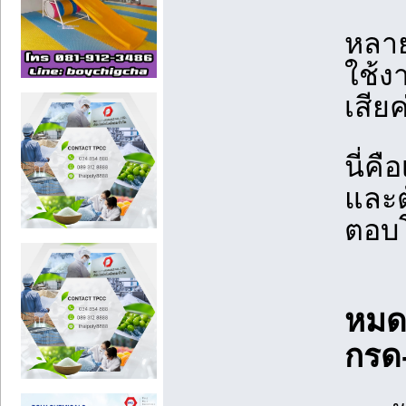
หลาย
ใช้ง
เสีย
นี่คื
และต
ตอบโ
หมดป
กรด-