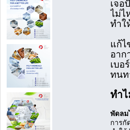
เจอป
ไม่ไ
ทำให
แก้ไ
อากา
เบอร
ทนทา
ทำไม
พัดลม
การกัด