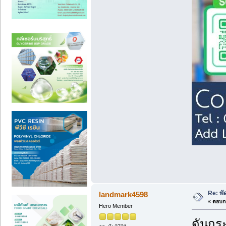
Re: พ
landmark4598
«
ตอบกล
Hero Member
ดันกระ