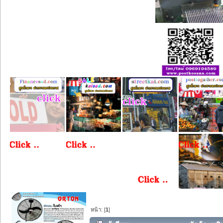
หน้า: [
1
]