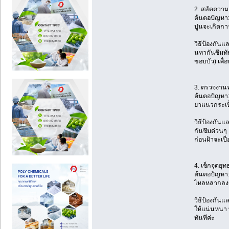
2. สลัดความ
ต้นตอปัญหา:
ปูนจะเกิดการ
วิธีป้องกัน
นทากันซึมทั
ขอบบัว) เพื่
3. ตรวจงานท
ต้นตอปัญหา: 
ยาแนวกระเบื้
วิธีป้องกัน
กันซึมด่วนๆ 
ก่อนฝ้าจะเปื
4. เช็กจุดย
ต้นตอปัญหา:
ไหลหลากลงมา
วิธีป้องกันแ
ให้แน่นหนา พ
ทันทีค่ะ