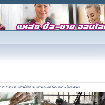
ารอาคาร: 5 วิธีป้องกันน้ำไหลซึมเพดานและผนัง ตัดวงจรความชื้นก่อนฝ้าพัง-