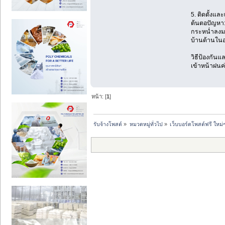
5. ติดตั้งแล
ต้นตอปัญหา:
กระหน่ำลงมา
บ้านด้านในอย
วิธีป้องกันแ
เข้าหน้าฝนค
หน้า: [
1
]
รับจ้างโพสต์
»
หมวดหมู่ทั่วไป
»
เว็บบอร์ดโพสต์ฟรี ใหม่