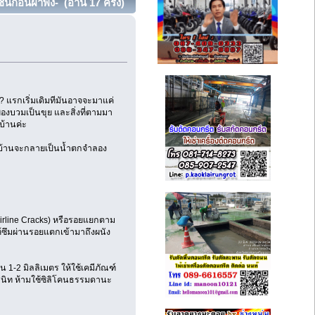
ก่อนฝ้าพัง- (อ่าน 17 ครั้ง)
 แรกเริ่มเดิมทีมันอาจจะมาแค่
องบวมเป็นขุย และสิ่งที่ตามมา
บ้านค่ะ
ี่บ้านจะกลายเป็นน้ำตกจำลอง
rline Cracks) หรือรอยแยกตาม
ซึมผ่านรอยแตกเข้ามาถึงผนัง
1-2 มิลลิเมตร ให้ใช้เคมีภัณฑ์
นสนิท ห้ามใช้ซิลิโคนธรรมดานะ