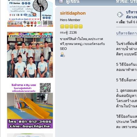
ผู้เขียน
หัวข้อ: บร
บริหาร
siritidaphon
ตัดวงจ
Hero Member
«
เมื่อ:
วันที่ 6
กระทู้: 2136
บริหารจัดกา
ขายฟรีสินค้าในไทย,ลงประกาศ
ในช่วงที่ฝน
ฟรี,ทุกหมวดหมู่,เวบบอร์ดรองรับ
SEO
คราบน้ำด่าง
ติดๆ แบบหนี
5 วิธีป้องก
ลองมาทำตามน
5 วิธีบล็อก
1. อุดรอยแต
ต้นตอปัญหา:
โครงสร้างเส
ด้านในบ้านค
วิธีป้องกัน
ประเภท โพลีย
คะ เพราะทนแ