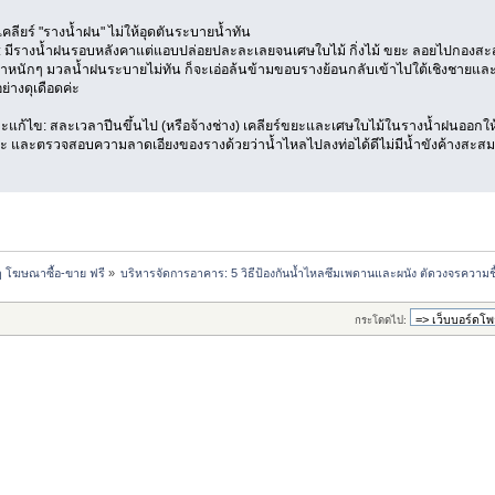
ะเคลียร์ "รางน้ำฝน" ไม่ให้อุดตันระบายน้ำทัน
 มีรางน้ำฝนรอบหลังคาแต่แอบปล่อยปละละเลยจนเศษใบไม้ กิ่งไม้ ขยะ ลอยไปกองสะสม
หนักๆ มวลน้ำฝนระบายไม่ทัน ก็จะเอ่อล้นข้ามขอบรางย้อนกลับเข้าไปใต้เชิงชายและ
่างดุเดือดค่ะ
ละแก้ไข: สละเวลาปีนขึ้นไป (หรือจ้างช่าง) เคลียร์ขยะและเศษใบไม้ในรางน้ำฝนออกให้เก
่ะ และตรวจสอบความลาดเอียงของรางด้วยว่าน้ำไหลไปลงท่อได้ดีไม่มีน้ำขังค้างสะสม
ๆ โฆษณาซื้อ-ขาย ฟรี
»
บริหารจัดการอาคาร: 5 วิธีป้องกันน้ำไหลซึมเพดานและผนัง ตัดวงจรความชื้
กระโดดไป: