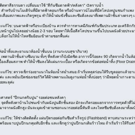
คิดทาสีธรรมดา เปลี่ยนมาใช้ "สีกันซึมดาดฟ้า/หลังคา" 🎨คราบน้ำ
 สำหรับบ้านโมเดิร์นที่มีดาดฟ้าคอนกรีต หรือบ้านทาวน์โฮมที่มีสโลปเทปูนชนกำแพง
เสื่อมสภาพและเกิดรูพรุน ทำให้น้ำฝนขังชื้นและซึมดิ่งลงมาที่เพดานฝ้าชั้นล่างตรงๆ เ
และแก้ไข: บนดาดฟ้าหรือระเบียงบ้าน ควรทำการทาเคมีภัณฑ์กันซึมประเภท อะคริลิกกันซึ
บหน้าปูนไปเลยอย่างน้อย 2-3 รอบ โดยทาให้เนื้อสีสโลปขนานขึ้นไปบนผนังด้วยประม
อบล็อกไม่ให้น้ำไหลซึมย้อนเข้าตามซอกพื้นค่ะ
่อน้ำทิ้งและยาแนวห้องน้ำชั้นบน (งานระบบสุขาภิบาล)
เพดานฝ้าชั้นล่างซึมบวม ทั้งๆ ที่หลังคาก็บังมิดชิด อาการนี้ร้อยละ 90 เกิดจากน้ำในห้อง
องเสื่อมสภาพ ทำให้น้ำซึมลงใต้แผ่นกระเบื้อง หรือเกิดจากข้อต่อท่อน้ำทิ้ง (Floor Dra
และแก้ไข: ตรวจเช็กร่องยาแนวในห้องน้ำสม่ำเสมอ ถ้าเริ่มหลุดร่อนให้รีบขูดออกแล้วยา
ค่ะ และหมั่นเปิดช่องเซอร์วิสใต้ฝ้าเพดานแง้มดูงานท่อน้ำทิ้งบ่อยๆ ว่ามีหยดน้ำเกาะตาม
่อยทะลุค่ะ
ุทธศาสตร์ "ปีกนกคริบปูน" รอยต่อชนหลังคา
 จุดที่หลังคาบ้านไปชนเข้ากับผนังปูนตึกชั้นสอง มักจะเกิดรอยแยกจากการทรุดตัวที่ไ
จากผนังตึกสูง มันจะมุดเข้าตามซอกแนวรอยต่อนี้ทันที และไหลซึมซับดิ่งลงมาทั้งผน
ละแก้ไข: ให้ช่างติดติดตั้ง แผ่นปิดรอยต่อกันซึมสำเร็จรูป (Flashband) ทาบสมานระหว่
ร้อมฉาบปูนปีกนกคุมทับอีกชั้น และเช็กดูว่าปูนปีกนกเดิมร้าวไหม ถ้าเริ่มร้าวให้รีบส