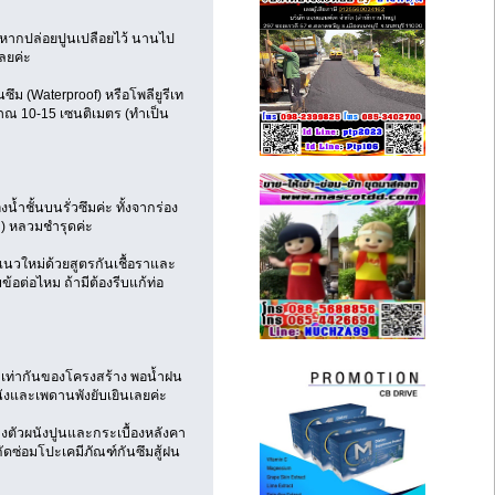
 หากปล่อยปูนเปลือยไว้ นานไป
ลยค่ะ
ม (Waterproof) หรือโพลียูรีเท
าณ 10-15 เซนติเมตร (ทำเป็น
น้ำชั้นบนรั่วซึมค่ะ ทั้งจากร่อง
in) หลวมชำรุดค่ะ
แนวใหม่ด้วยสูตรกันเชื้อราและ
ข้อต่อไหม ถ้ามีต้องรีบแก้ท่อ
ม่เท่ากันของโครงสร้าง พอน้ำฝน
ังและเพดานพังยับเยินเลยค่ะ
างตัวผนังปูนและกระเบื้องหลังคา
กัดซ่อมโปะเคมีภัณฑ์กันซึมสู้ฝน