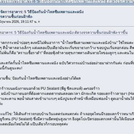
ิหารจัดการอาคาร: 5 วิธีป้องกันน้ำไหลซึมเพดานและผนัง ตัดวงจรความชื้น
จัดการอาคาร: 5 วิธีป้องกันน้ำไหลซึมเพดานและผนัง
รความชื้นก่อนฝ้าพัง-
 มิถุนายน 2026, 19:11:47 น. »
รอาคาร: 5 วิธีป้องกันน้ำไหลซึมเพดานและผนัง ตัดวงจรความชื้นก่อนฝ้าพัง-ราขึ้น
ฟ้าตกกระหน่ำบ่อยๆ คงหนีไม่พ้นอาการ "น้ำไหลซึมตามเพดานและผนังบ้าน" ใช่ไหมคะ?
ๆ สีน้ำตาลดวงเล็กๆ แต่เผลอแป๊บเดียวมันจะเริ่มขยายวงกว้าง ขอบปูนเริ่มลอกล่อน สีพ
ไม่พ้นก็คือ "คราบเชื้อราดำ" ที่ลอยฟุ้งทำลายสุขภาพทางเดินหายใจของลูกๆ และคนใน
ันและสกัดกั้นน้ำไหลซึมเพดานและผนัง ฉบับวิศวกรแม่บ้านย่อยง่ายมาฝากกันค่ะ ก่อนท
ี้กันดูนะคะ!
ความชื้น: ป้องกันน้ำไหลซึมเพดานและผนังอย่างได้ผล
กร้าวบนผนังภายนอกด้วย PU Sealant (พียู ซีลแลนท์) 🧱รอยร้าว
 ผนังบ้านภายนอกที่ต้องตากแดดตากฝนตลอดเวลา มักจะเกิด รอยแตกร้าวลายงา (Hai
าและคาน พอน้ำฝนสาดเข้ามาแรงๆ ผนังปูนจะทำหน้าที่เหมือนฟองน้ำ ดูดเอาน้ำฝนให้
่ะ
และแก้ไข: ให้เดินสำรวจรอบบ้านวันแดดร่มลมตกค่ะ ถ้าเจอจุดไหนมีรอยแตกร้าวหนาเกิน 
ูรีเทน (PU Sealant) ซึ่งมีความยืดหยุ่นสูงมาก ยิงอุดโปะปิดรอยแตกเหล่านั้นให้เนีย
ดดเมืองไทยไม่ได้ แป๊บเดียวก็กรอบหลุดค่ะ