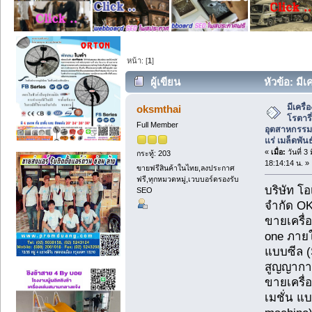
หน้า: [
1
]
ผู้เขียน
หัวข้อ: มีเ
อุตสาหกรรมอาหารสัตว์ เหมืองแร่ เมล็ดพัน
มีเครื
oksmthai
โรตารี
Full Member
อุตสาหกรรมอ
แร่ เมล็ดพันธ
«
เมื่อ:
วันที่ 3
กระทู้: 203
18:14:14 น. »
ขายฟรีสินค้าในไทย,ลงประกาศ
ฟรี,ทุกหมวดหมู่,เวบบอร์ดรองรับ
บริษัท โ
SEO
จำกัด OK
ขายเครื่
one ภายใ
แบบซีล (
สูญญากา
ขายเครื่
เมชั่น แ