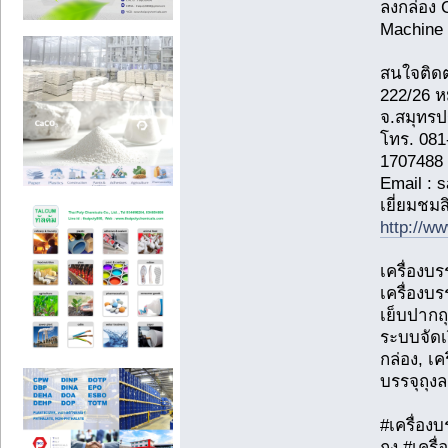
ลงกล่อง 
Machine
สนใจติดต
222/26 หม
จ.สมุทร
โทร. 08
1707488
Email : 
เยี่ยมชมส
http://w
เครื่องบรร
เครื่องบร
เย็บปากถุ
ระบบจัดเ
กล่อง, เคร
บรรจุถุงล
#เครื่องบ
ถุง #เครื