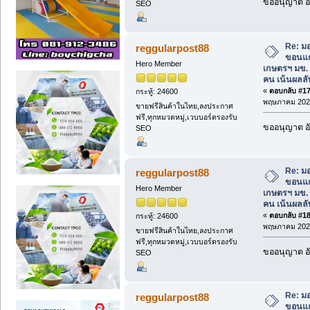
ขออนุญาต อั
SEO
Re: มอ
reggularpost88
ขอนแก
Hero Member
เกษตรฯ มข. 
คน เน้นผลลั
«
ตอบกลับ #17 
กระทู้: 24600
พฤษภาคม 2026
ขายฟรีสินค้าในไทย,ลงประกาศ
ฟรี,ทุกหมวดหมู่,เวบบอร์ดรองรับ
ขออนุญาต อั
SEO
Re: มอ
reggularpost88
ขอนแก
Hero Member
เกษตรฯ มข. 
คน เน้นผลลั
«
ตอบกลับ #18 
กระทู้: 24600
พฤษภาคม 2026
ขายฟรีสินค้าในไทย,ลงประกาศ
ฟรี,ทุกหมวดหมู่,เวบบอร์ดรองรับ
ขออนุญาต อั
SEO
Re: มอ
reggularpost88
ขอนแก