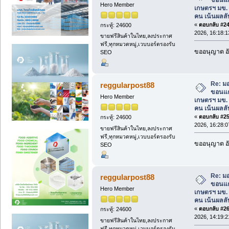
Hero Member
เกษตรฯ มข. 
คน เน้นผลลั
«
ตอบกลับ #24 
กระทู้: 24600
2026, 16:18:1
ขายฟรีสินค้าในไทย,ลงประกาศ
ฟรี,ทุกหมวดหมู่,เวบบอร์ดรองรับ
ขออนุญาต อั
SEO
Re: มอ
reggularpost88
ขอนแก
Hero Member
เกษตรฯ มข. 
คน เน้นผลลั
«
ตอบกลับ #25 
กระทู้: 24600
2026, 16:28:0
ขายฟรีสินค้าในไทย,ลงประกาศ
ฟรี,ทุกหมวดหมู่,เวบบอร์ดรองรับ
ขออนุญาต อั
SEO
Re: มอ
reggularpost88
ขอนแก
Hero Member
เกษตรฯ มข. 
คน เน้นผลลั
«
ตอบกลับ #26 
กระทู้: 24600
2026, 14:19:2
ขายฟรีสินค้าในไทย,ลงประกาศ
ฟรี,ทุกหมวดหมู่,เวบบอร์ดรองรับ