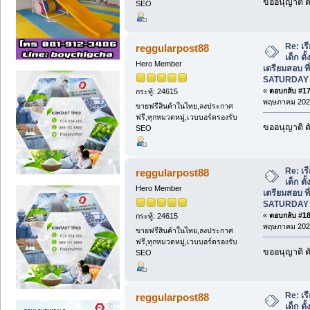
ขออนุญาติ ดั
SEO
Re: เร
reggularpost88
เด็ก ตั
Hero Member
เตรียมสอบ ท
SATURDAY 
«
ตอบกลับ #17 
กระทู้: 24615
พฤษภาคม 2026
ขายฟรีสินค้าในไทย,ลงประกาศ
ฟรี,ทุกหมวดหมู่,เวบบอร์ดรองรับ
ขออนุญาติ ดั
SEO
Re: เร
reggularpost88
เด็ก ตั
Hero Member
เตรียมสอบ ท
SATURDAY 
«
ตอบกลับ #18 
กระทู้: 24615
พฤษภาคม 2026
ขายฟรีสินค้าในไทย,ลงประกาศ
ฟรี,ทุกหมวดหมู่,เวบบอร์ดรองรับ
ขออนุญาติ ดั
SEO
Re: เร
reggularpost88
เด็ก ตั