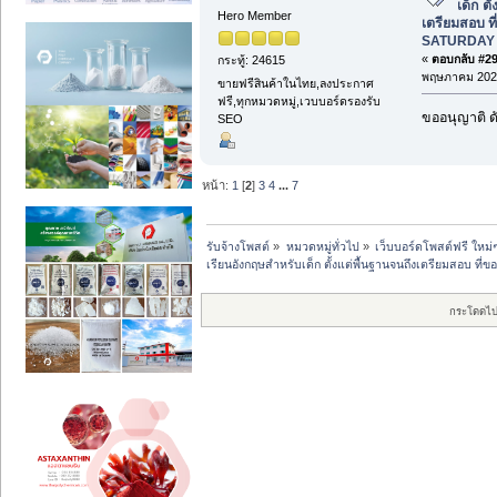
เด็ก ตั
Hero Member
เตรียมสอบ ท
SATURDAY 
«
ตอบกลับ #29 
กระทู้: 24615
พฤษภาคม 2026
ขายฟรีสินค้าในไทย,ลงประกาศ
ฟรี,ทุกหมวดหมู่,เวบบอร์ดรองรับ
ขออนุญาติ ดั
SEO
หน้า:
1
[
2
]
3
4
...
7
รับจ้างโพสต์
»
หมวดหมู่ทั่วไป
»
เว็บบอร์ดโพสต์ฟรี ใหม่
เรียนอังกฤษสำหรับเด็ก ตั้งแต่พื้นฐานจนถึงเตรียมสอบ 
กระโดดไป