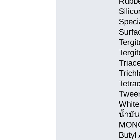
Rubbe
Silico
Speci
Surfa
Tergit
Tergi
Triac
Trichl
Tetra
Tween
White 
น้ำมัน
MONO
Butyl