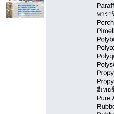
Paraff
พาราฟ
Perchl
Pimel
Polyb
Polyo
Polyq
Polys
Propy
Propy
อีเทอร์
Pure A
Rubber