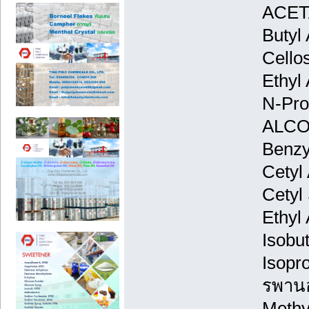
ACETA
Butyl 
Cello
Ethyl 
N-Pro
ALCO
Benzy
Cetyl
Cetyl 
Ethyl
Isobu
Isopr
รพานอ
Methy