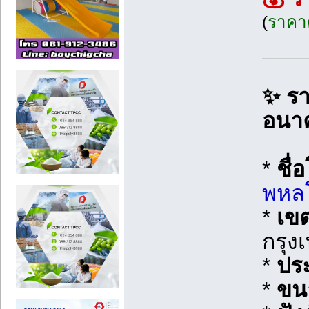
(
ราคา
✨ รา
อนา
*
ชื่
พหลโ
*
เข
กรุง
*
ปร
*
ขนา