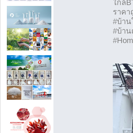
ใกล้B
ราคาถ
#บ้านใ
#บ้าน
#Home