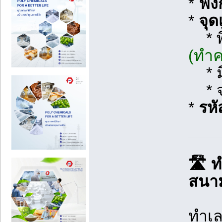
*
ฟัง
*
จุด
* พื้
(ทำค
* มี
* จอ
*
รหั
🛣️ 
สนา
ทำเล