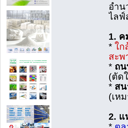
อำน
ไลฟ์
1. 
*
ใกล
สะพ
*
ถน
(ตัด
*
สน
(เหม
2. แ
*
ตลา