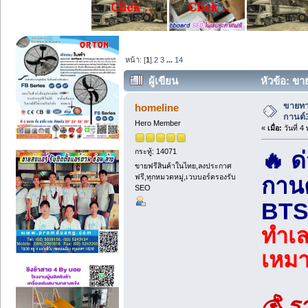
หน้า: [
1
]
2
3
...
14
ผู้เขียน
หัวข้อ: ขา
(อ่าน 4359 ครั้ง)
ขายทาว
homeline
กานต์
Hero Member
«
เมื่อ:
วันที่ 
กระทู้: 14071
🔥 ด
ขายฟรีสินค้าในไทย,ลงประกาศ
ฟรี,ทุกหมวดหมู่,เวบบอร์ดรองรับ
กานต
SEO
BTS 
ทำเ
เหม
💰 ร