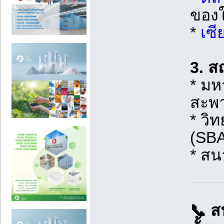
ของใ
*
เซี
3. ส
* มห
สะพ
* วิ
(SBA
* สน
📞 ส