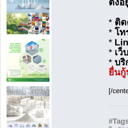
ตั้งอ
*
ติด
*
โทร
*
Lin
*
เว็
*
บริ
ยื่นก
[/cente
#Tags