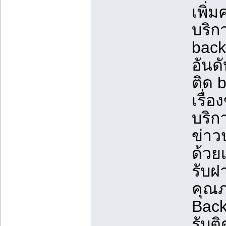
เพิ่
บริก
backl
อันด
ติด 
เรื่
บริก
ข่าว
ด้วย
รับฝ
คุณภา
Back
รับติ