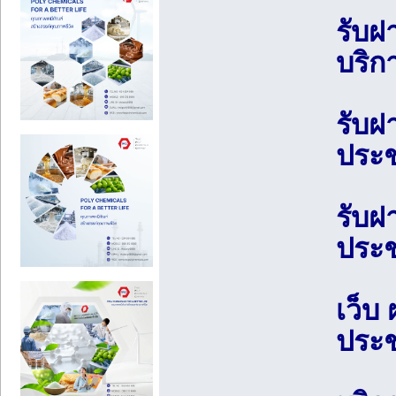
รับฝ
บริก
รับฝ
ประช
รับฝ
ประช
เว็บ
ประช