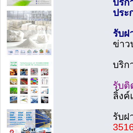
บริก
ประก
รับฝ
ข่าว
บริก
รับติ
ลิ้งค
รับฝ
351