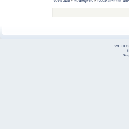
รับจ้างโพสต์
»
หมวดหมู่ทั่วไป
»
เว็บบอร์ดโพสต์ฟรี ใหม่
SMF 2.0.1
S
Simp