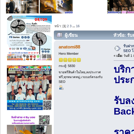
หน้า: [
1
]
2
3
...
16
ผู้เขียน
หัวข้อ: รั
(อ่าน 6686 ครั้ง)
รับฝาก
anatomi88
SEO โ
Hero Member
«
เมื่อ:
วันที่ 1
กระทู้: 5830
บริก
ขายฟรีสินค้าในไทย,ลงประกาศ
ประก
ฟรี,ทุกหมวดหมู่,เวบบอร์ดรองรับ
SEO
รับ
ล
Back
ราค