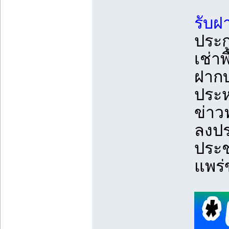
รับฝ
ประก
เช่าพ
ฝากบ
ประห
ข่าว
ลงปร
ประช
แพร่