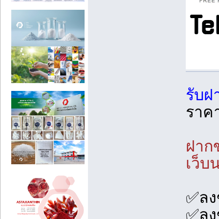
รับฝ
ราค
ฝากข
เว็บ
✅️ลงข
✅️ลงข