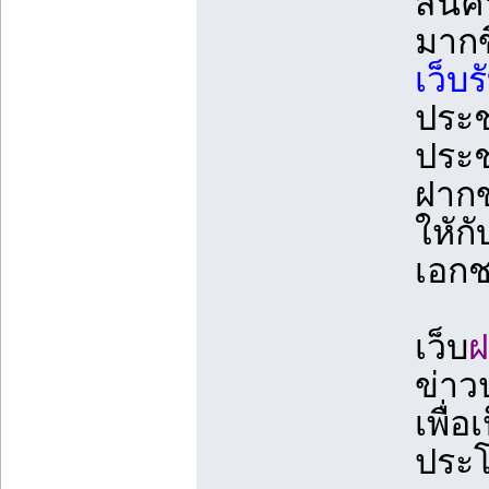
สินค้
มากข
เว็บ
ประช
ประช
ฝากข
ใหัก
เอก
เว็บ
ฝ
ข่าว
เพื่
ประโ