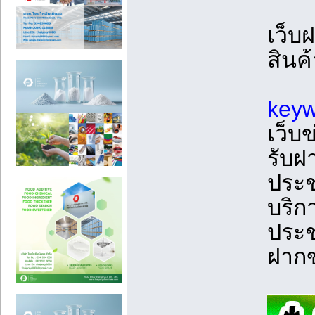
เว็บ
สินค
keyw
เว็บ
รับฝ
ประช
บริก
ประช
ฝากข