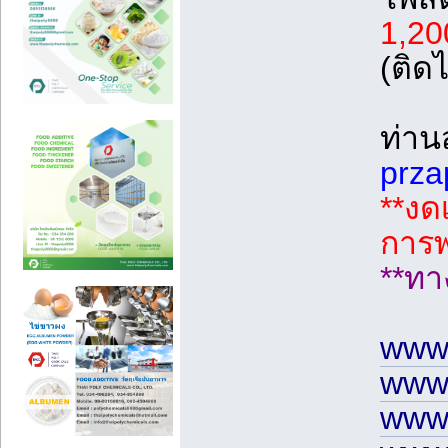
1,20
(ติดไ
ท่าน
prza
**งด
การพ
**ทาง
www.
www.
www.