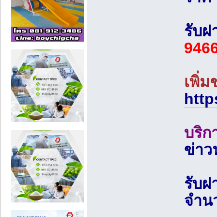
รับฝ
946
เพิ่
http
บริก
ข่าว
รับฝ
จำน