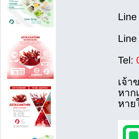
Line
Line
Tel:
เจ้าข
หากเ
หาย