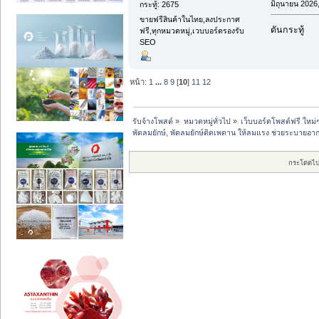
มิถุนายน 2026,
กระทู้: 2675
ขายฟรีสินค้าในไทย,ลงประกาศ
ดันกระทู้
ฟรี,ทุกหมวดหมู่,เวบบอร์ดรองรับ
SEO
หน้า:
1
...
8
9
[
10
]
11
12
รับจ้างโพสต์
»
หมวดหมู่ทั่วไป
»
เว็บบอร์ดโพสต์ฟรี ใหม่
พัดลมยักษ์, พัดลมยักษ์ติดเพดาน ให้ลมแรง ช่วยระบายอาก
กระโดดไป