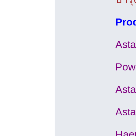
Pro
Asta
Powd
Asta
Ast
Haem