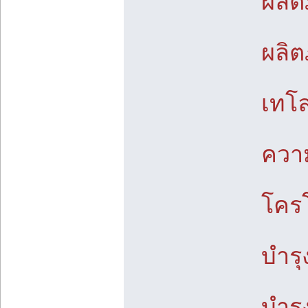
ผลิต
ผลิต
เทโลเ
ความ
โคร
บำรุ
บำรุ