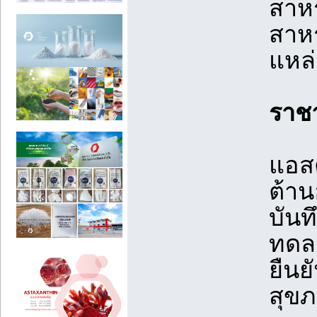
สาหร
สาหร
แหล่
ราชา
แอสต
ต้าน
บันท
ทดลอ
ยืนย
สุขภ