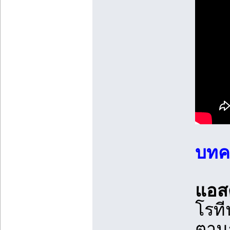
บทค
แอส
โรที
ตามธ