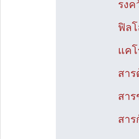
รงคว
ฟิลโ
แคโร
สารต
สารช
สารก