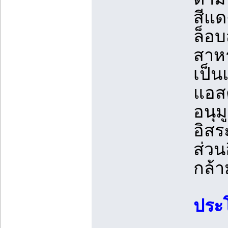
สีแด
ล็อบ
สาหร
เป็น
แอสต
อนุม
อิสร
ส่วน
กล้า
ประ