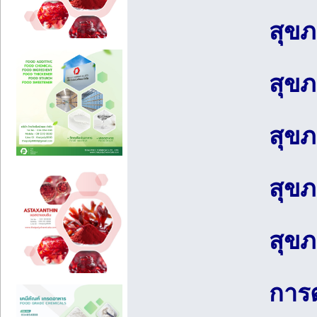
สุขภ
สุข
สุขภ
สุขภ
สุข
การต