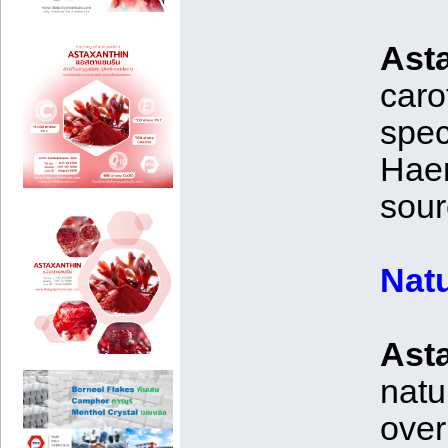
Asta
caro
spec
Haem
sour
Natu
Asta
natu
over