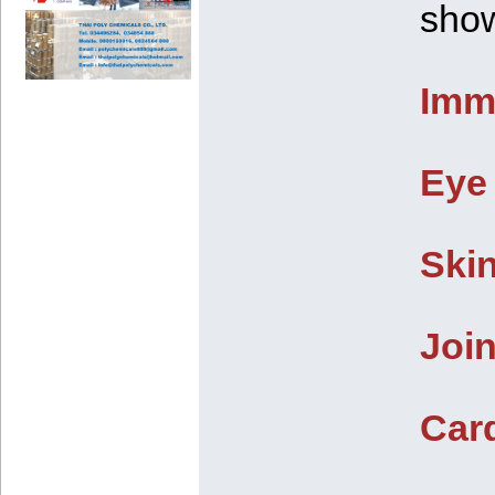
show
Imm
Eye
Ski
Join
Car