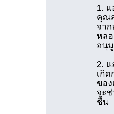
1. แ
คุณส
จากอ
หลอด
อนุม
2. แ
เกิด
ของเ
จะช่
ชื้น