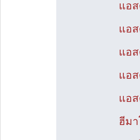
แอส
แอส
แอส
แอส
แอส
ฮีมา