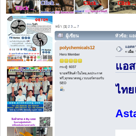
หน้า: [
1
]
2
3
...
7
ผู้เขียน
หัวข้อ: แ
แอสตา
polychemicals12
«
เมื่อ:
ว
Hero Member
แอส
กระทู้: 6037
ขายฟรีสินค้าในไทย,ลงประกาศ
ฟรี,ทุกหมวดหมู่,เวบบอร์ดรองรับ
SEO
ไทย
Ast