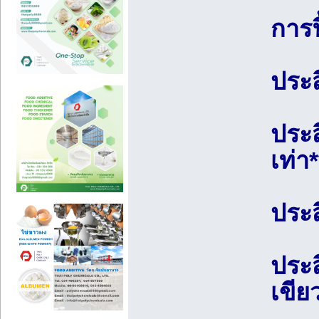
การ
ประ
ประส
เท่า*
ประส
ประส
เขีย