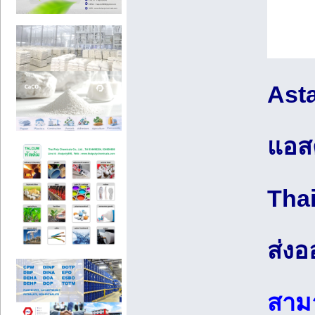
Ast
แอส
Thai
ส่ง
สามา