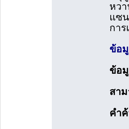
หวาน
แซนธ
การเ
ข้อม
ข้อม
สามา
คำค