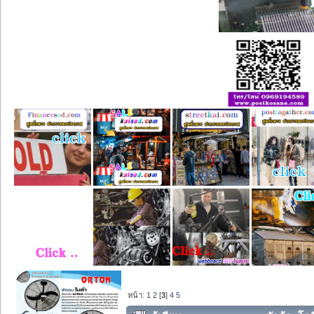
หน้า:
1
2
[
3
]
4
5