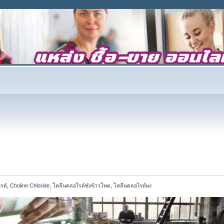
ด์, Choline Chloride, โคลีนคลอไรด์ซังข้าวโพด, โคลีนคลอไรด์ผง