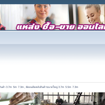
ินค้า 3.7m  5m  7.3m , พัดลมติดคลังสินค้าขนาดใหญ่ 3.7m  5.5m  7.3m