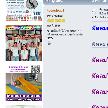
ผู้เขียน
หัวข้อ: พั
พัดลมค
totoshop1
5.5m 
Hero Member
«
เมื่อ:
วันที่ 
กระทู้: 6586
พัดลม
ขายฟรีสินค้าในไทย,ลงประกาศ
ฟรี,ทุกหมวดหมู่,เวบบอร์ดรองรับ
SEO
พัดลมค
พัดลม
พัดลม
พัดลม
พัดลม