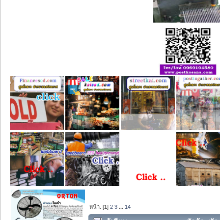
หน้า: [
1
]
2
3
...
14