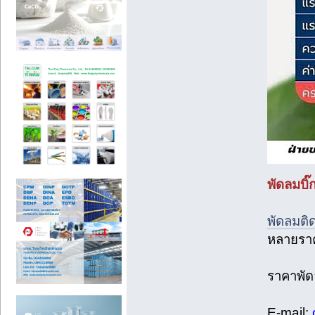
พัดลมบิ
พัดลมติ
หลายรา
ราคาพั
E-mail: