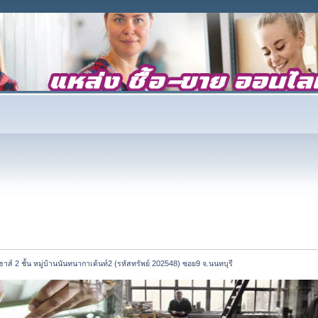
าส์ 2 ชั้น หมู่บ้านนันทนากาเด้นท์2 (รหัสทรัพย์ 202548) ซอย9 จ.นนทบุรี