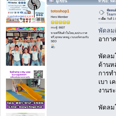
ผู้เขียน
หัวข้อ: พั
ครั้ง)
พัดลมต
totoshop1
โรงงาน
Hero Member
«
เมื่อ:
วันที่ 1
กระทู้: 6607
พัดลม
ขายฟรีสินค้าในไทย,ลงประกาศ
ฟรี,ทุกหมวดหมู่,เวบบอร์ดรองรับ
อากาศ
SEO
พัดลม
ด้านหล
การทำ
เบา เค
งานระ
พัดลม