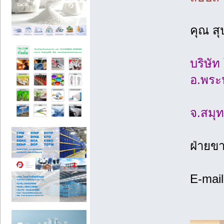
คุณ สุ
บริษัท
อ.พระ
จ.สมุ
ฝ่ายข
E-mai