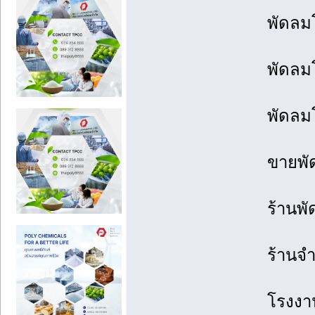
พัดลมโ
พัดลมโ
พัดลม
ขายพั
ร้านพ
ร้านจ
โรงงา