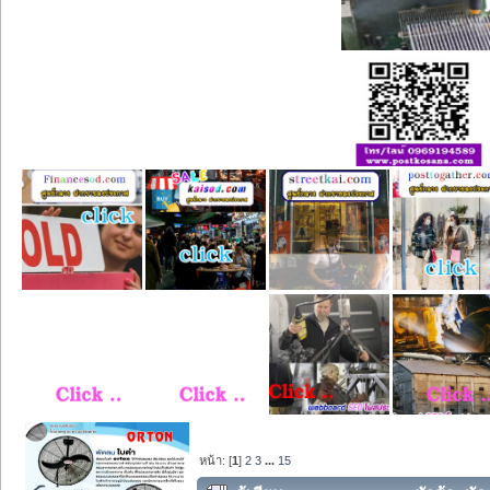
หน้า: [
1
]
2
3
...
15