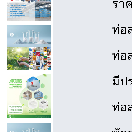
ราค
ท่อ
ท่อ
มีป
ท่อ