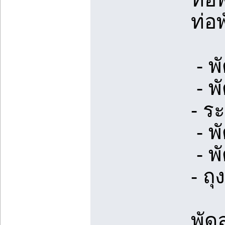
ท่อ
- พ
- พ
- ร
- พ
- พ
- ถ
พัด