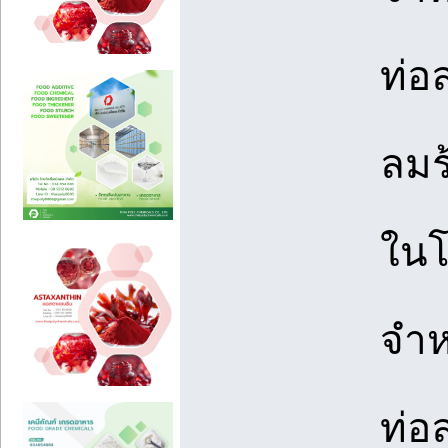
ท่อ
ลมร
ในโ
จำห
ท่อ