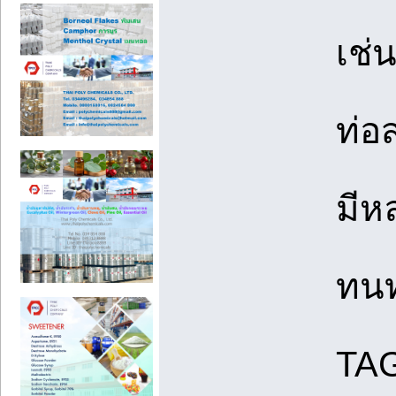
เช่
ท่อ
มีห
ทนท
TAG