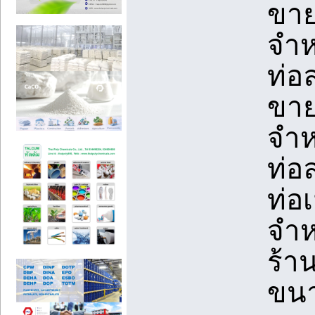
ขาย
จำห
ท่อ
ขาย
จำห
ท่อ
ท่อ
จำห
ร้า
ขนา