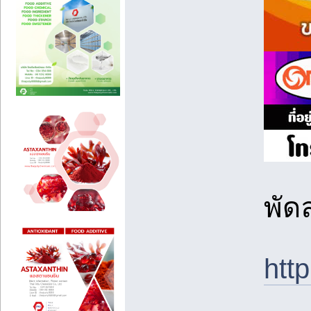
พัด
ht