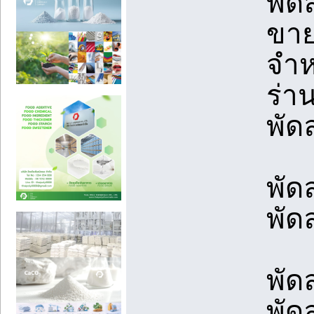
พัด
ขาย
จำห
ร่า
พัด
พัด
พัด
พัด
พัด