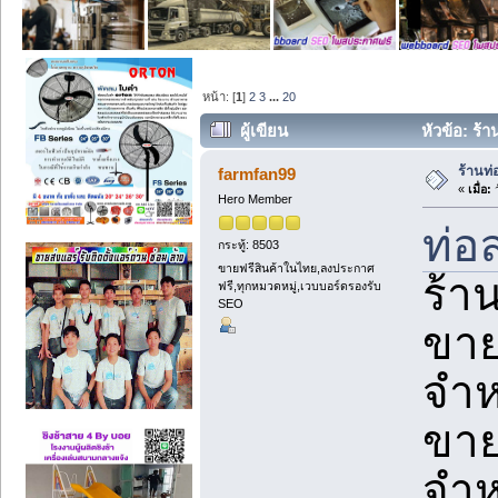
หน้า: [
1
]
2
3
...
20
ผู้เขียน
หัวข้อ: ร้
ร้านท่
farmfan99
«
เมื่อ:
ว
Hero Member
ท่อ
กระทู้: 8503
ขายฟรีสินค้าในไทย,ลงประกาศ
ร้า
ฟรี,ทุกหมวดหมู่,เวบบอร์ดรองรับ
SEO
ขาย
จำห
ขาย
จำห