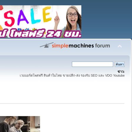
ข่าว:
เวบบอร์ดโพสฟรี สินค้าในไทย ขายปลีก-ส่ง รองรับ SEO และ VDO Youtube