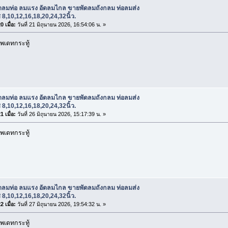
ัดลมท่อ ลมแรง อัดลมไกล ขายพัดลมถังกลม ท่อลมส่ง
8,10,12,16,18,20,24,32นิ้ว.
 เมื่อ:
วันที่ 21 มิถุนายน 2026, 16:54:06 น. »
พเดทกระทู้
ัดลมท่อ ลมแรง อัดลมไกล ขายพัดลมถังกลม ท่อลมส่ง
8,10,12,16,18,20,24,32นิ้ว.
 เมื่อ:
วันที่ 26 มิถุนายน 2026, 15:17:39 น. »
พเดทกระทู้
ัดลมท่อ ลมแรง อัดลมไกล ขายพัดลมถังกลม ท่อลมส่ง
8,10,12,16,18,20,24,32นิ้ว.
 เมื่อ:
วันที่ 27 มิถุนายน 2026, 19:54:32 น. »
พเดทกระทู้