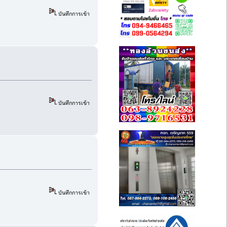
บันทึกการเข้า
บันทึกการเข้า
บันทึกการเข้า