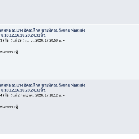
ัดลมท่อ ลมแรง อัดลมไกล ขายพัดลมถังกลม ท่อลมส่ง
8,10,12,16,18,20,24,32นิ้ว.
 เมื่อ:
วันที่ 29 มิถุนายน 2026, 17:20:58 น. »
พเดทกระทู้
ัดลมท่อ ลมแรง อัดลมไกล ขายพัดลมถังกลม ท่อลมส่ง
8,10,12,16,18,20,24,32นิ้ว.
 เมื่อ:
วันที่ 2 กรกฎาคม 2026, 17:18:12 น. »
พเดทกระทู้