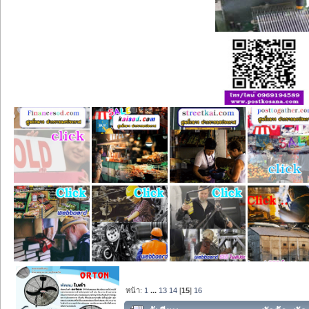
หน้า:
1
...
13
14
[
15
]
16