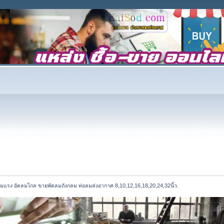
ลมแรง อัดลมไกล ขายพัดลมถังกลม ท่อลมส่งอากาศ 8,10,12,16,18,20,24,32นิ้ว.