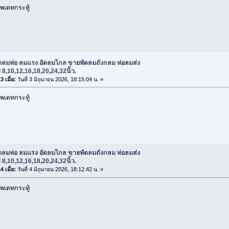
พเดทกระทู้
ัดลมท่อ ลมแรง อัดลมไกล ขายพัดลมถังกลม ท่อลมส่ง
8,10,12,16,18,20,24,32นิ้ว.
 เมื่อ:
วันที่ 3 มิถุนายน 2026, 18:15:04 น. »
พเดทกระทู้
ัดลมท่อ ลมแรง อัดลมไกล ขายพัดลมถังกลม ท่อลมส่ง
8,10,12,16,18,20,24,32นิ้ว.
 เมื่อ:
วันที่ 4 มิถุนายน 2026, 18:12:42 น. »
พเดทกระทู้