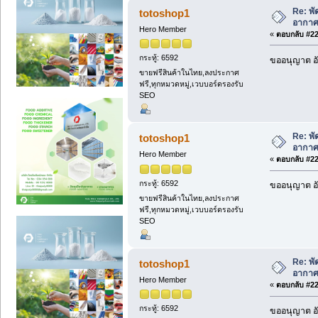
Re: พ
totoshop1
อากาศ 
Hero Member
«
ตอบกลับ #220
กระทู้: 6592
ขออนุญาต อั
ขายฟรีสินค้าในไทย,ลงประกาศ
ฟรี,ทุกหมวดหมู่,เวบบอร์ดรองรับ
SEO
Re: พ
totoshop1
อากาศ 
Hero Member
«
ตอบกลับ #221
กระทู้: 6592
ขออนุญาต อั
ขายฟรีสินค้าในไทย,ลงประกาศ
ฟรี,ทุกหมวดหมู่,เวบบอร์ดรองรับ
SEO
Re: พ
totoshop1
อากาศ 
Hero Member
«
ตอบกลับ #222
กระทู้: 6592
ขออนุญาต อั