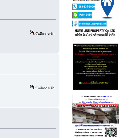
บันทึกการเข้า
บันทึกการเข้า