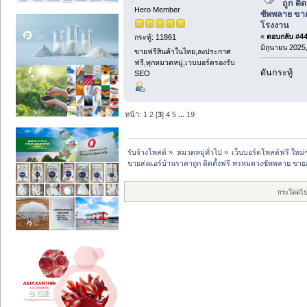
ถูก ติ
Hero Member
ซัพพลาย ขาย
โรงงาน
«
ตอบกลับ #44 
กระทู้: 11861
มิถุนายน 2025,
ขายฟรีสินค้าในไทย,ลงประกาศ
ฟรี,ทุกหมวดหมู่,เวบบอร์ดรองรับ
ดันกระทู้
SEO
หน้า:
1
2
[
3
]
4
5
...
19
รับจ้างโพสต์
»
หมวดหมู่ทั่วไป
»
เว็บบอร์ดโพสต์ฟรี ใหม่
ขายส่งแอร์บ้านราคาถูก ติดตั้งฟรี พรหมดวงซัพพลาย ขาย
กระโดดไป