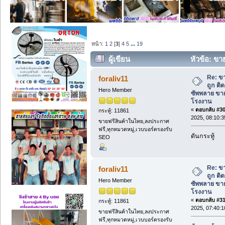
หน้า:
1
2
[
3
]
4
5
...
19
ผู้เขียน
หัวข้อ: ขา
ซัพพลาย ขายส่งแอร์บ้าน ราคาโรงงาน (อ่
Re: ข
foraliv11
ถูก ติ
Hero Member
ซัพพลาย ขาย
โรงงาน
«
ตอบกลับ #30 
กระทู้: 11861
2025, 08:10:3
ขายฟรีสินค้าในไทย,ลงประกาศ
ฟรี,ทุกหมวดหมู่,เวบบอร์ดรองรับ
ดันกระทู้
SEO
Re: ข
foraliv11
ถูก ติ
Hero Member
ซัพพลาย ขาย
โรงงาน
«
ตอบกลับ #31 
กระทู้: 11861
2025, 07:40:1
ขายฟรีสินค้าในไทย,ลงประกาศ
ฟรี,ทุกหมวดหมู่,เวบบอร์ดรองรับ