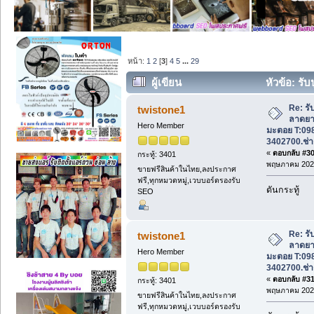
หน้า:
1
2
[
3
]
4
5
...
29
ผู้เขียน
หัวข้อ: รั
มะตอย T:0982399825, 085-3402700.ช่างห
Re: รั
twistone1
ลาดยา
Hero Member
มะตอย T:09
3402700.ช่า
«
ตอบกลับ #30 
กระทู้: 3401
พฤษภาคม 2025
ขายฟรีสินค้าในไทย,ลงประกาศ
ฟรี,ทุกหมวดหมู่,เวบบอร์ดรองรับ
ดันกระทู้
SEO
Re: รั
twistone1
ลาดยา
Hero Member
มะตอย T:09
3402700.ช่า
«
ตอบกลับ #31 
กระทู้: 3401
พฤษภาคม 2025
ขายฟรีสินค้าในไทย,ลงประกาศ
ฟรี,ทุกหมวดหมู่,เวบบอร์ดรองรับ