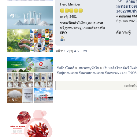
ลาดยา
Hero Member
มะตอย T:09
3402700.ช่า
«
ตอบกลับ #44 
กระทู้: 3401
มิถุนายน 2025,
ขายฟรีสินค้าในไทย,ลงประกาศ
ฟรี,ทุกหมวดหมู่,เวบบอร์ดรองรับ
ดันกระทู้
SEO
หน้า:
1
2
[
3
]
4
5
...
29
รับจ้างโพสต์
»
หมวดหมู่ทั่วไป
»
เว็บบอร์ดโพสต์ฟรี ใหม่
รับปูยางมะตอย รับลาดยางมะตอย รับเทยางมะตอย T:0982
กระโดดไป