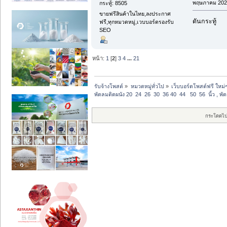
พฤษภาคม 2025
กระทู้: 8505
ขายฟรีสินค้าในไทย,ลงประกาศ
ดันกระทู้
ฟรี,ทุกหมวดหมู่,เวบบอร์ดรองรับ
SEO
หน้า:
1
[
2
]
3
4
...
21
รับจ้างโพสต์
»
หมวดหมู่ทั่วไป
»
เว็บบอร์ดโพสต์ฟรี ใหม่
พัดลมติดผนัง 20  24  26  30  36 40  44   50  56  นิ้ว ,
กระโดดไป