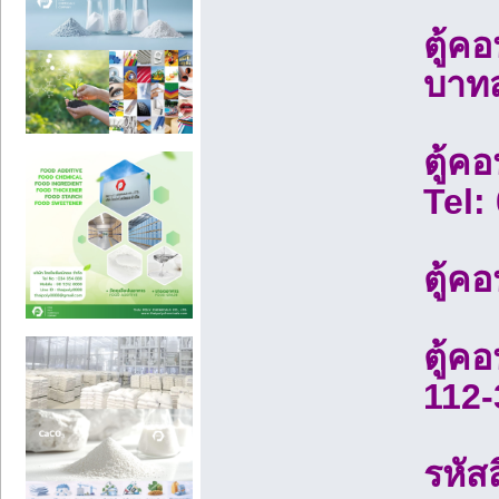
ตู้ค
บาทส
ตู้ค
Tel:
ตู้ค
ตู้ค
112-
รหัส