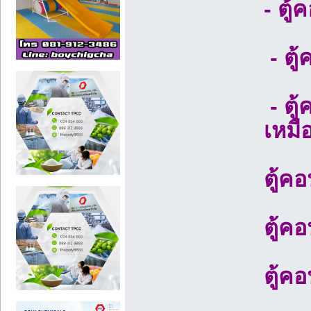
- ตู
- ตู
- ตู
เหมื
ตู้ค
ตู้ค
ตู้ค