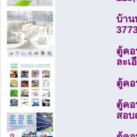
บ้าน
377
ตู้ค
ละเอ
ตู้ค
ตู้ค
สอบถ
ตู้ค