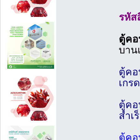
รหัส
ตู้ค
บานเ
ตู้ค
เกรด
ตู้ค
สำเร
ตู้ค