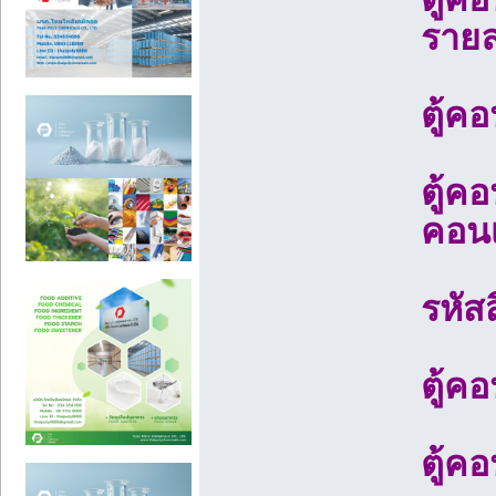
รายล
ตู้ค
ตู้ค
คอนเ
รหัส
ตู้ค
ตู้ค