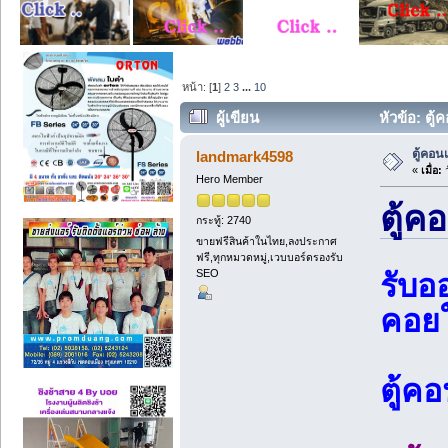
หน้า: [
1
]
2
3
...
10
ผู้เขียน
หัวข้อ: ตู
ตู้คอน
landmark4598
«
เมื่อ:
ว
Hero Member
ตู้ค
กระทู้: 2740
ขายฟรีสินค้าในไทย,ลงประกาศ
ฟรี,ทุกหมวดหมู่,เวบบอร์ดรองรับ
SEO
รับอ
คอยใ
ตู้ค