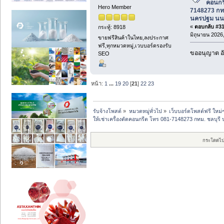
คอนกร
Hero Member
7148273 กทม
นครปฐม นนท
«
ตอบกลับ #314
กระทู้: 8918
มิถุนายน 2026,
ขายฟรีสินค้าในไทย,ลงประกาศ
ฟรี,ทุกหมวดหมู่,เวบบอร์ดรองรับ
ขออนุญาต อั
SEO
หน้า:
1
...
19
20
[
21
]
22
23
รับจ้างโพสต์
»
หมวดหมู่ทั่วไป
»
เว็บบอร์ดโพสต์ฟรี ใหม่
ให้เช่าเครื่องตัดคอนกรีต โทร 081-7148273 กทม. ชลบุรี
กระโดดไป