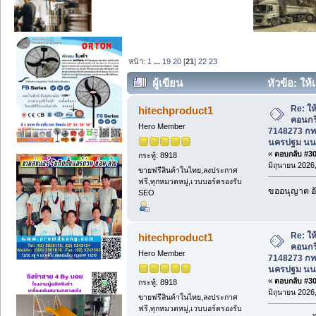
หน้า:
1
...
19
20
[
21
]
22
23
ผู้เขียน
หัวข้อ: ให
กทม. ชลบุรี ปทุมธานี นครปฐม นนทบุรี. (
Re: ให้
hitechproduct1
คอนกร
Hero Member
7148273 กทม
นครปฐม นนท
«
ตอบกลับ #300
กระทู้: 8918
มิถุนายน 2026,
ขายฟรีสินค้าในไทย,ลงประกาศ
ฟรี,ทุกหมวดหมู่,เวบบอร์ดรองรับ
ขออนุญาต อั
SEO
Re: ให้
hitechproduct1
คอนกร
Hero Member
7148273 กทม
นครปฐม นนท
«
ตอบกลับ #301
กระทู้: 8918
มิถุนายน 2026,
ขายฟรีสินค้าในไทย,ลงประกาศ
ฟรี,ทุกหมวดหมู่,เวบบอร์ดรองรับ