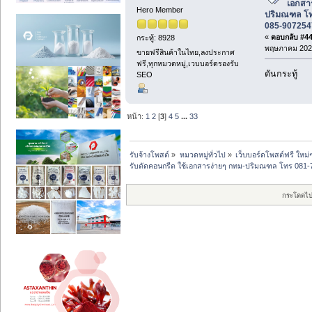
เอกสา
Hero Member
ปริมณฑล โท
085-907254
«
ตอบกลับ #44 
กระทู้: 8928
พฤษภาคม 2025
ขายฟรีสินค้าในไทย,ลงประกาศ
ฟรี,ทุกหมวดหมู่,เวบบอร์ดรองรับ
ดันกระทู้
SEO
หน้า:
1
2
[
3
]
4
5
...
33
รับจ้างโพสต์
»
หมวดหมู่ทั่วไป
»
เว็บบอร์ดโพสต์ฟรี ใหม่
รับตัดคอนกรีต ใช้เอกสารง่ายๆ กทม-ปริมณฑล โทร 081
กระโดดไป