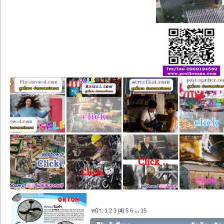
หน้า:
1
2
3
[
4
]
5
6
...
15