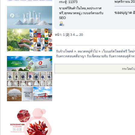
พฤศจิกายน 202
กระทู้: 11373
ขายฟรีสินค้าในไทย,ลงประกาศ
ขออนุญาต อั
ฟรี,ทุกหมวดหมู่,เวบบอร์ดรองรับ
SEO
หน้า:
1
[
2
]
3
4
...
20
รับจ้างโพสต์
»
หมวดหมู่ทั่วไป
»
เว็บบอร์ดโพสต์ฟรี ใหม่
รับตรวจสอบคดีอาญา รับเช็คหมายจับ รับตรวจสอบคู่ค้าทา
กระโดดไป