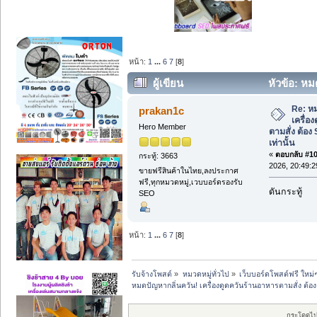
หน้า:
1
...
6
7
[
8
]
ผู้เขียน
หัวข้อ: หมด
อาหารตามสั่ง ต้อง Sirocco Blower เท่านั
Re: ห
prakan1c
เครื่อ
Hero Member
ตามสั่ง ต้อง
เท่านั้น
«
ตอบกลับ #105
กระทู้: 3663
2026, 20:49:2
ขายฟรีสินค้าในไทย,ลงประกาศ
ฟรี,ทุกหมวดหมู่,เวบบอร์ดรองรับ
ดันกระทู้
SEO
หน้า:
1
...
6
7
[
8
]
รับจ้างโพสต์
»
หมวดหมู่ทั่วไป
»
เว็บบอร์ดโพสต์ฟรี ใหม่
หมดปัญหากลิ่นควัน! เครื่องดูดควันร้านอาหารตามสั่ง ต้อง 
กระโดดไป