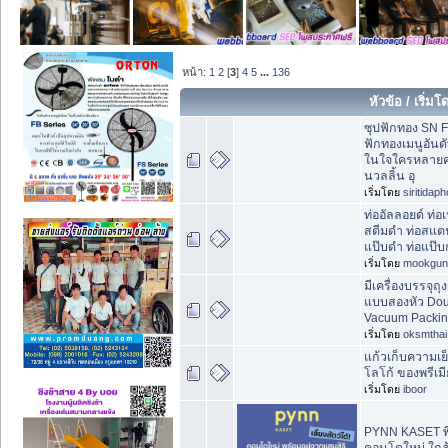
หน้า:
1
2
[
3
]
4
5
...
136
หัวข้อ
/
เริ่มโ
ซุปฟักทอง SN F
ฟักทองเมนูอันดับ
ในใจใครหลายค
นวลลิ้น อุ
เริ่มโดย
siritidap
ท่ออัลลอยด์ ท่อ
สตีมดำ ท่อสแต
แป๊บดำ ท่อแป๊
เริ่มโดย
mookgun
มีเครื่องบรรจุ
แบบสองหัว Doub
Vacuum Packin
เริ่มโดย
oksmthai
แก้วเก็บความเย
โลโก้ ของพรีเม
เริ่มโดย
iboor
PYNN KASET พ
คอนโดใหม่ ใกล