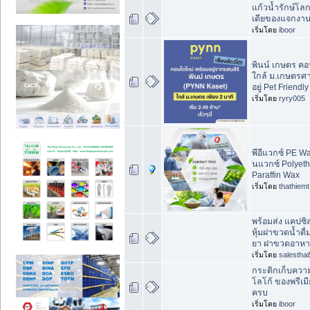
แก้วน้ำรักษ์โลก
เดียของแจกงานอ
เริ่มโดย
iboor
พินน์ เกษตร ค
ใกล้ ม.เกษตรศา
อยู่ Pet Friendly 
เริ่มโดย
ryry005
พีอีแวกซ์ PE Wa
นแวกซ์ Polyet
Paraffin Wax
เริ่มโดย
thathiemt
พร้อมส่ง แคปซิ
หุ้มฝาขวดน้ำดื
ยา ฝาขวดอาหา
เริ่มโดย
salesthai
กระติกเก็บควา
โลโก้ ของพรีเมี
ครบ
เริ่มโดย
iboor