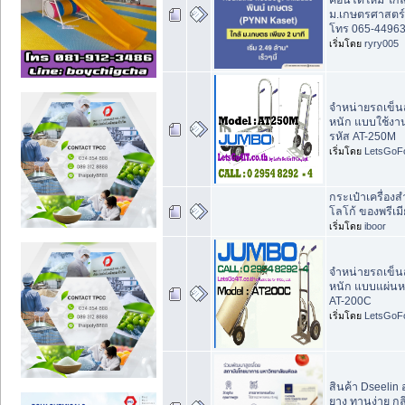
ม.เกษตรศาสตร์ 
โทร 065-4496
เริ่มโดย
ryry005
จำหน่ายรถเข็น
หนัก แบบใช้งา
รหัส AT-250M
เริ่มโดย
LetsGoFo
กระเป๋าเครื่อง
โลโก้ ของพรีเม
เริ่มโดย
iboor
จำหน่ายรถเข็น
หนัก แบบแผ่นหล
AT-200C
เริ่มโดย
LetsGoFo
สินค้า Dseelin
ยาง ทานง่าย ก