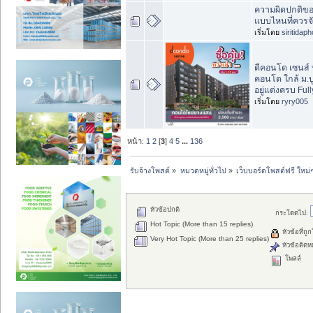
ความผิดปกติขอ
แบบไหนที่ควรจั
เริ่มโดย
siritidap
ดีคอนโด เซนส์
คอนโด ใกล้ ม.บ
อยู่แต่งครบ Ful
เริ่มโดย
ryry005
หน้า:
1
2
[
3
]
4
5
...
136
รับจ้างโพสต์
»
หมวดหมู่ทั่วไป
»
เว็บบอร์ดโพสต์ฟรี ใหม่
หัวข้อปกติ
กระโดดไป:
Hot Topic (More than 15 replies)
หัวข้อที่ถู
Very Hot Topic (More than 25 replies)
หัวข้อติดห
โพลล์