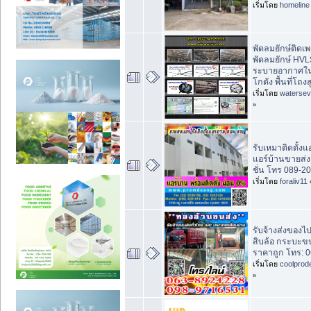
เริ่มโดย
homeline
พัดลมยักษ์ติดเ
พัดลมยักษ์ HVL
ระบายอากาศใ
โกดัง พื้นที่โถงส
เริ่มโดย
waterse
»
รับเหมาติดตั้งแ
แอร์บ้านขายส่
ชั่น โทร 089-2
เริ่มโดย
foraliv11
รับจ้างส่งของไ
สิบล้อ กระบะข
ราคาถูก โทร: 
เริ่มโดย
coolprod
»