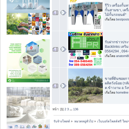
รีวิว เครื่องกั้น
กั้นสามขา, เครื่อ
ไม้กั้นรถยนต์*
เริ่มโดย
bestpost
รับฝากข่าวประช
Backlinks เสริ
0564294 , 094
เริ่มโดย
anatomi8
ขายที่ดินซอยกา
ผลิตวังน้อย (รห
ต.ข้าวงาม อ.วัง
เริ่มโดย
homeline
หน้า: [
1
]
2
3
...
136
รับจ้างโพสต์
»
หมวดหมู่ทั่วไป
»
เว็บบอร์ดโพสต์ฟรี ใหม่