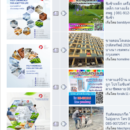
ชิงช้าเหล็ก เคร
เหล็ก กลางแจ้
สพฐ. | 081-912
ชิงช้า
เริ่มโดย
banddye
ขายคอนโดเดอะ
(รหัสทรัพย์ 20
บางนา เขตพร
กรุงเทพฯ
เริ่มโดย
homeline
ราคาแอร์บ้าน 
ถูก โปรโมชั่นฟร
ดวง ซัพพลาย 0
เริ่มโดย
foraliv11
รับตัดคอนกรีต 
ไม่ยุ่งยาก โทร
085-9072547 
เริ่มโดย
hitechpr