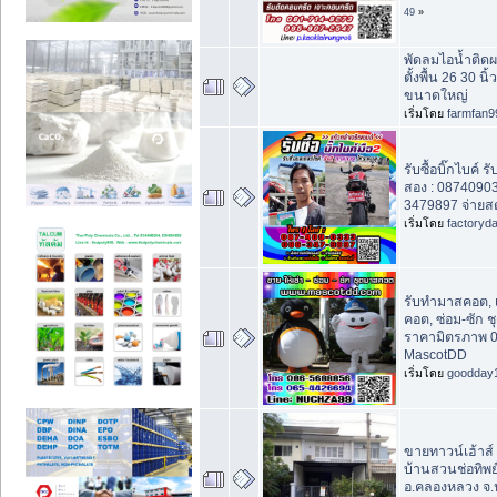
49
»
พัดลมไอน้ำติดผ
ตั้งพื้น 26 30 นิ
ขนาดใหญ่
เริ่มโดย
farmfan9
รับซื้อบิ๊กไบค์ รั
สอง : 08740903
3479897 จ่ายส
เริ่มโดย
factoryd
รับทำมาสคอต, 
คอต, ซ่อม-ซัก 
ราคามิตรภาพ 
MascotDD
เริ่มโดย
goodday
ขายทาวน์เฮ้าส์ 2
บ้านสวนช่อทิพย
อ.คลองหลวง จ.