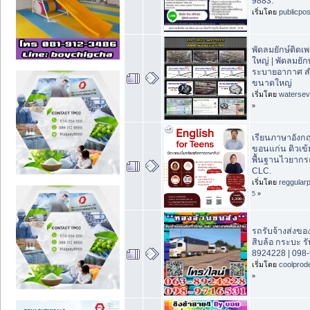
9883.
เริ่มโดย
publicpo
พัดลมยักษ์ติด
ใหญ่ | พัดลมยักษ
ระบายอากาศ สำห
ขนาดใหญ่
เริ่มโดย
waterse
»
เรียนภาษาอังก
ขอนแก่น ติวเข้
พื้นฐานไวยากรณ์
CLC.
เริ่มโดย
reggular
5
»
รถรับจ้างส่งขอ
สิบล้อ กระบะ รั
8924228 | 098
เริ่มโดย
coolprod
»