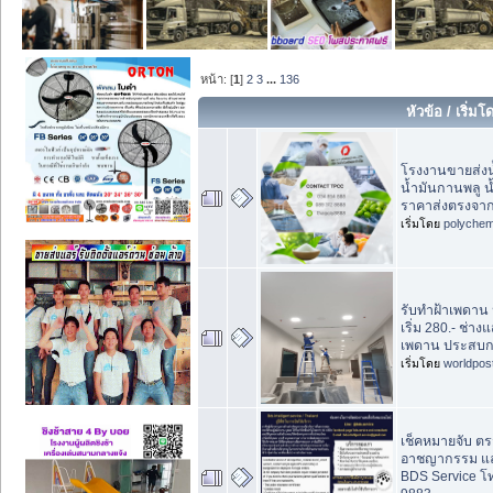
หน้า: [
1
]
2
3
...
136
หัวข้อ
/
เริ่มโ
โรงงานขายส่งน
น้ำมันกานพลู น
ราคาส่งตรงจากผ
เริ่มโดย
polychem
รับทำฝ้าเพดาน 
เริ่ม 280.- ช่าง
เพดาน ประสบกา
เริ่มโดย
worldpos
เช็คหมายจับ ตร
อาชญากรรม และค
BDS Service โ