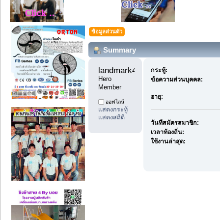
ข้อมูลส่วนตัว
Summary
landmark4598 
กระทู้:
Hero 
ข้อความส่วนบุคคล:
Member
อายุ:
ออฟไลน์
แสดงกระทู้
แสดงสถิติ
วันที่สมัครสมาชิก:
เวลาท้องถิ่น:
ใช้งานล่าสุด: