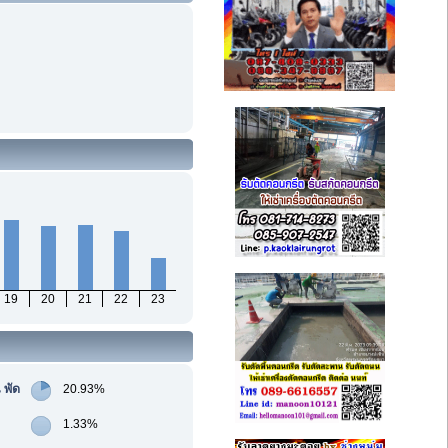
19
20
21
22
23
 พัด
20.93%
1.33%