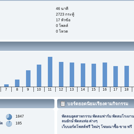
46 นาที
2723 กระทู้
17 หัวข้อ
0 โพลล์
0 โหวต
7
8
9
10
11
12
13
14
15
16
17
18
บอร์ดยอดนิยมเรียงตามกิจกรรม
1847
พัดลมอุตสาหกรรม พัดลมฟาร์ม พัดลมโรงงาน
ลมยํกษ์ พัดลมท่อ ต่างๆ
ัด
185
เว็บบอร์ดโพสต์ฟรี ใหม่ๆ โฆษณาซื้อ-ขาย ฟรี