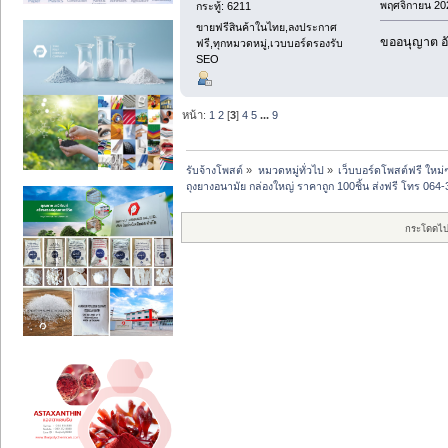
พฤศจิกายน 202
กระทู้: 6211
ขายฟรีสินค้าในไทย,ลงประกาศ
ขออนุญาต อั
ฟรี,ทุกหมวดหมู่,เวบบอร์ดรองรับ
SEO
หน้า:
1
2
[
3
]
4
5
...
9
รับจ้างโพสต์
»
หมวดหมู่ทั่วไป
»
เว็บบอร์ดโพสต์ฟรี ใหม่
ถุงยางอนามัย กล่องใหญ่ ราคาถูก 100ชิ้น ส่งฟรี โทร 064
กระโดดไป