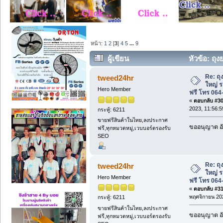
หน้า:
1
2
[
3
]
4
5
...
9
ผู้เขียน
หัวข้อ: ถุง
ฟรี โทร 064-336-6980. (อ่าน 12461 ครั้ง
Re: ถุ
tweed24hr
ใหญ่ ร
Hero Member
ฟรี โทร 064
«
ตอบกลับ #30 
2023, 11:56:5
กระทู้: 6211
ขายฟรีสินค้าในไทย,ลงประกาศ
ขออนุญาต อั
ฟรี,ทุกหมวดหมู่,เวบบอร์ดรองรับ
SEO
Re: ถุ
tweed24hr
ใหญ่ ร
Hero Member
ฟรี โทร 064
«
ตอบกลับ #31 
พฤศจิกายน 202
กระทู้: 6211
ขายฟรีสินค้าในไทย,ลงประกาศ
ขออนุญาต อั
ฟรี,ทุกหมวดหมู่,เวบบอร์ดรองรับ