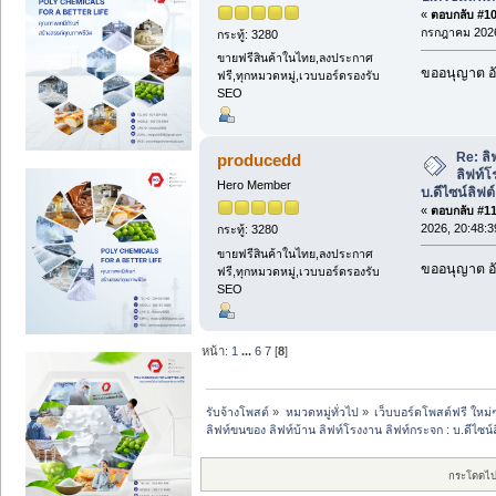
«
ตอบกลับ #109
กรกฎาคม 2026
กระทู้: 3280
ขายฟรีสินค้าในไทย,ลงประกาศ
ขออนุญาต อั
ฟรี,ทุกหมวดหมู่,เวบบอร์ดรองรับ
SEO
Re: ลิ
producedd
ลิฟท์โ
Hero Member
บ.ดีไซน์ลิฟต์ 
«
ตอบกลับ #110
2026, 20:48:3
กระทู้: 3280
ขายฟรีสินค้าในไทย,ลงประกาศ
ขออนุญาต อั
ฟรี,ทุกหมวดหมู่,เวบบอร์ดรองรับ
SEO
หน้า:
1
...
6
7
[
8
]
รับจ้างโพสต์
»
หมวดหมู่ทั่วไป
»
เว็บบอร์ดโพสต์ฟรี ใหม่
ลิฟท์ขนของ ลิฟท์บ้าน ลิฟท์โรงงาน ลิฟท์กระจก : บ.ดีไซน์ลิฟ
กระโดดไป