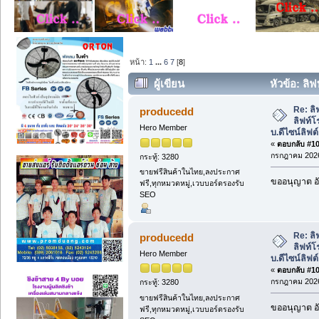
หน้า:
1
...
6
7
[
8
]
ผู้เขียน
หัวข้อ: ลิฟ
กระจก : บ.ดีไซน์ลิฟต์ เอ็นจิเนียริ่ง จำกัด
Re: ลิ
producedd
ลิฟท์โ
Hero Member
บ.ดีไซน์ลิฟต์ 
«
ตอบกลับ #105
กรกฎาคม 2026
กระทู้: 3280
ขายฟรีสินค้าในไทย,ลงประกาศ
ขออนุญาต อั
ฟรี,ทุกหมวดหมู่,เวบบอร์ดรองรับ
SEO
Re: ลิ
producedd
ลิฟท์โ
Hero Member
บ.ดีไซน์ลิฟต์ 
«
ตอบกลับ #106
กรกฎาคม 2026
กระทู้: 3280
ขายฟรีสินค้าในไทย,ลงประกาศ
ขออนุญาต อั
ฟรี,ทุกหมวดหมู่,เวบบอร์ดรองรับ