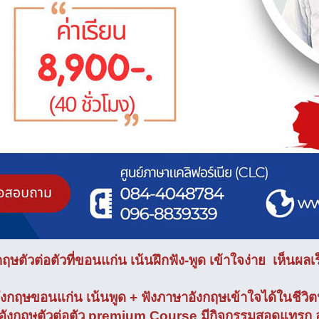
กฤษตัวต่อตัวที่ขอนแก่น เน้นฝึกฟัง-พูด เข้าใจง่าย เห็นผลเร
ังกฤษขอนแก่น เน้นพูด + ฟังภาษาอังกฤษเข้าใจได้ในชีวิ
อังกฤษตัวต่อตัว premium Course มีกิจกรรมสอดแทรก 