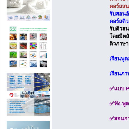
คอร์สสนท
รับสอนอ
คอร์สติว
รับติวสน
โดยมีหล
ติวภาษา
เรียนพู
เรียนภา
✅แบบ Pr
✅ฟัง-พูด
✅สอนการ