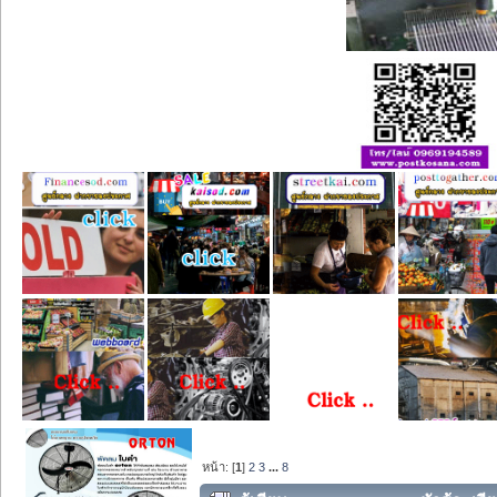
หน้า: [
1
]
2
3
...
8