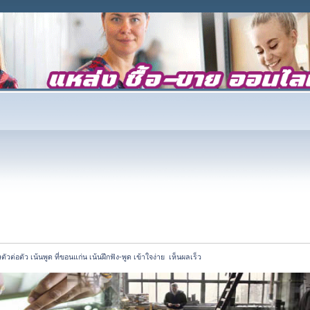
ตัวต่อตัว เน้นพูด ที่ขอนแก่น เน้นฝึกฟัง-พูด เข้าใจง่าย  เห็นผลเร็ว