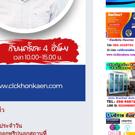
็ว
ตประจำวัน
ออกทริปนอกสถานที่