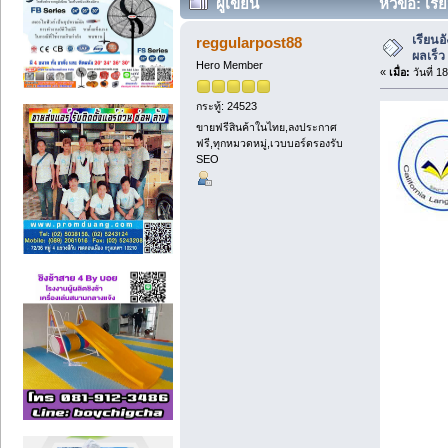
ผู้เขียน
หัวข้อ: เรี
เรียนอ
reggularpost88
ผลเร็ว
Hero Member
«
เมื่อ:
วันที่ 1
กระทู้: 24523
ขายฟรีสินค้าในไทย,ลงประกาศ
ฟรี,ทุกหมวดหมู่,เวบบอร์ดรองรับ
SEO