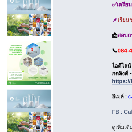
✅เตรียม
📌
เรียนช
📩
สอบถา
📞
084-
ไอดีไลน์
กดลิงค์ •
https://
อีเมล์ :
c
FB : Ca
ดูเพิ่มเต