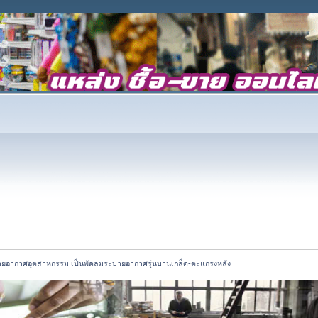
ยอากาศอุตสาหกรรม เป็นพัดลมระบายอากาศรุ่นบานเกล็ด-ตะแกรงหลัง