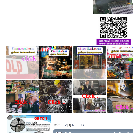
หน้า:
1
2
[
3
]
4
5
...
14