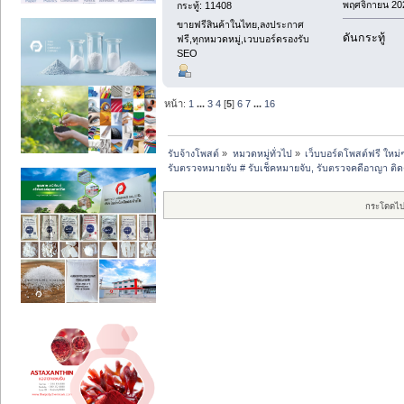
พฤศจิกายน 202
กระทู้: 11408
ขายฟรีสินค้าในไทย,ลงประกาศ
ดันกระทู้
ฟรี,ทุกหมวดหมู่,เวบบอร์ดรองรับ
SEO
หน้า:
1
...
3
4
[
5
]
6
7
...
16
รับจ้างโพสต์
»
หมวดหมู่ทั่วไป
»
เว็บบอร์ดโพสต์ฟรี ใหม่
รับตรวจหมายจับ # รับเช็คหมายจับ, รับตรวจคดีอาญา ติด
กระโดดไป